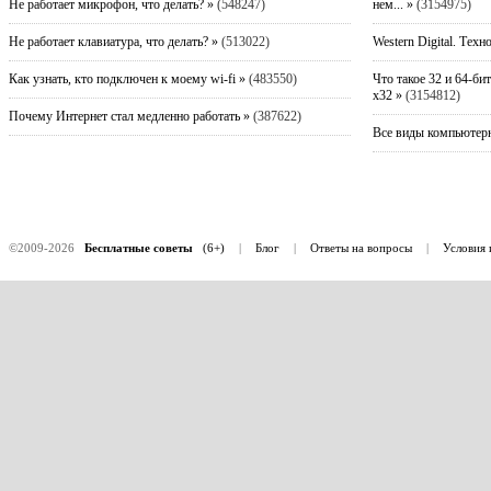
Не работает микрофон, что делать? »
(548247)
нем... »
(3154975)
Не работает клавиатура, что делать? »
(513022)
Western Digital. Техн
Как узнать, кто подключен к моему wi-fi »
(483550)
Что такое 32 и 64-би
x32 »
(3154812)
Почему Интернет стал медленно работать »
(387622)
Все виды компьютерн
©2009-2026
Бесплатные советы
(6+)
|
Блог
|
Ответы на вопросы
|
Условия 