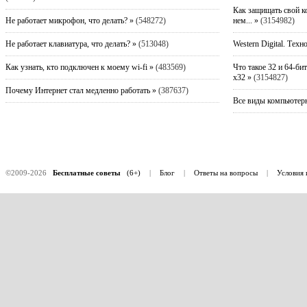
Как защищать свой к
Не работает микрофон, что делать? »
(548272)
нем... »
(3154982)
Не работает клавиатура, что делать? »
(513048)
Western Digital. Техн
Как узнать, кто подключен к моему wi-fi »
(483569)
Что такое 32 и 64-би
x32 »
(3154827)
Почему Интернет стал медленно работать »
(387637)
Все виды компьютерн
©2009-2026
Бесплатные советы
(6+)
|
Блог
|
Ответы на вопросы
|
Условия 