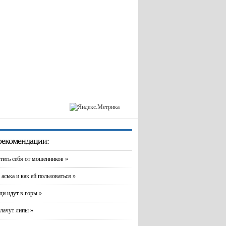
екомендации:
тить себя от мошенников »
 аська и как ей пользоваться »
и идут в горы »
лачут липы »