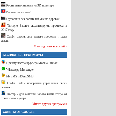
Кости, напечатанные на 3D-принтере
Роботы наступают!
Грузовики без водителей уже на дорогах!
Тёмную Башню экранизируют, премьера в
2017 году
Селфи опасны для вашего здоровья и даже
жизни
Много других новостей »
БЕСПЛАТНЫЕ ПРОГРАММЫ
Преимущества браузера Mozilla Firefox
WhatsApp Messenger
MySMS и iSendSMS
Leader Task - программа управления своей
жизнью
Decrap - для очистки нового компьютера от
триального мусора
Много других программ »
СОВЕТЫ ОТ GOOGLE