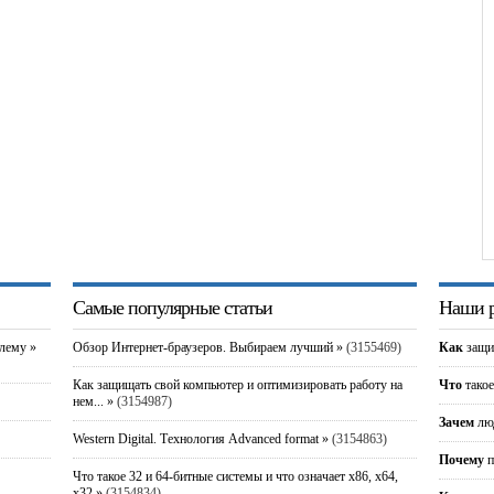
Самые популярные статьи
Наши р
блему »
Обзор Интернет-браузеров. Выбираем лучший »
(3155469)
Как
защи
Как защищать свой компьютер и оптимизировать работу на
Что
такое
нем... »
(3154987)
Зачем
люд
Western Digital. Технология Advanced format »
(3154863)
Почему
п
Что такое 32 и 64-битные системы и что означает x86, x64,
x32 »
(3154834)