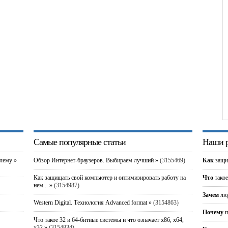
Самые популярные статьи
Наши р
блему »
Обзор Интернет-браузеров. Выбираем лучший »
(3155469)
Как
защи
Как защищать свой компьютер и оптимизировать работу на
Что
такое
нем... »
(3154987)
Зачем
люд
Western Digital. Технология Advanced format »
(3154863)
Почему
п
Что такое 32 и 64-битные системы и что означает x86, x64,
x32 »
(3154834)