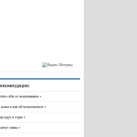
екомендации:
тить себя от мошенников »
 аська и как ей пользоваться »
и идут в горы »
лачут липы »