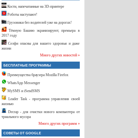
Кости, напечатанные на 3D-принтере
Роботы наступают!
Грузовики без водителей уже на дорогах!
Тёмную Башню экранизируют, премьера в
2017 году
Селфи опасны для вашего здоровья и даже
жизни
Много других новостей »
БЕСПЛАТНЫЕ ПРОГРАММЫ
Преимущества браузера Mozilla Firefox
WhatsApp Messenger
MySMS и iSendSMS
Leader Task - программа управления своей
жизнью
Decrap - для очистки нового компьютера от
триального мусора
Много других программ »
СОВЕТЫ ОТ GOOGLE