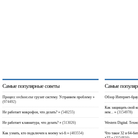
Самые популярные советы
Самые популяр
Процесс svchost.exe грузит систему. Устраняем проблему »
Обзор Интернет-брау
(974492)
Как защищать свой к
Не работает микрофон, что делать? »
(548255)
нем... »
(3154978)
Не работает клавиатура, что делать? »
(513026)
Western Digital. Техн
Как узнать, кто подключен к моему wi-fi »
(483554)
Что такое 32 и 64-би
x32 »
(3154816)