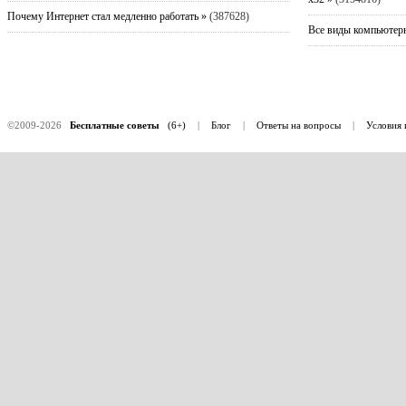
Почему Интернет стал медленно работать »
(387628)
Все виды компьютерн
©2009-2026
Бесплатные советы
(6+)
|
Блог
|
Ответы на вопросы
|
Условия 