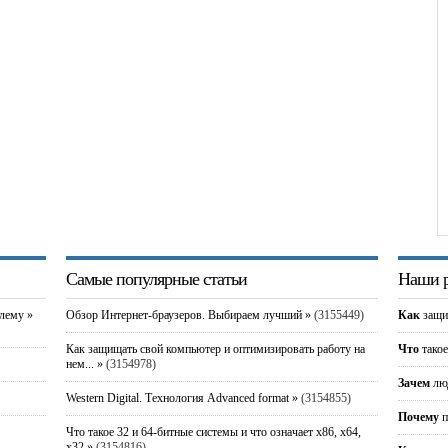
Самые популярные статьи
Наши р
блему »
Обзор Интернет-браузеров. Выбираем лучший »
(3155449)
Как
защи
Как защищать свой компьютер и оптимизировать работу на
Что
такое
нем... »
(3154978)
Зачем
люд
Western Digital. Технология Advanced format »
(3154855)
Почему
п
Что такое 32 и 64-битные системы и что означает x86, x64,
x32 »
(3154816)