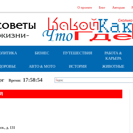
О проекте
Блог
Авторам
Р
ОЛИТИКА
БИЗНЕС
ПУТЕШЕСТВИЯ
РАБОТА &
КАРЬЕРА
ДОРОВЬЕ
АВТО & МОТО
ИСТОРИЯ
ЖИВОТНЫЕ
верг
17:58:55
Время:
Я
п., д. 131