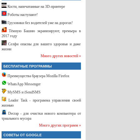
Кости, напечатанные на 3D-принтере
Роботы наступают!
Грузовики без водителей уже на дорогах!
Тёмную Башню экранизируют, премьера в
2017 году
Селфи опасны для вашего здоровья и даже
жизни
Много других новостей »
БЕСПЛАТНЫЕ ПРОГРАММЫ
Преимущества браузера Mozilla Firefox
WhatsApp Messenger
MySMS и iSendSMS
Leader Task - программа управления своей
жизнью
Decrap - для очистки нового компьютера от
триального мусора
Много других программ »
СОВЕТЫ ОТ GOOGLE