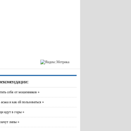
екомендации:
тить себя от мошенников »
 аська и как ей пользоваться »
и идут в горы »
лачут липы »