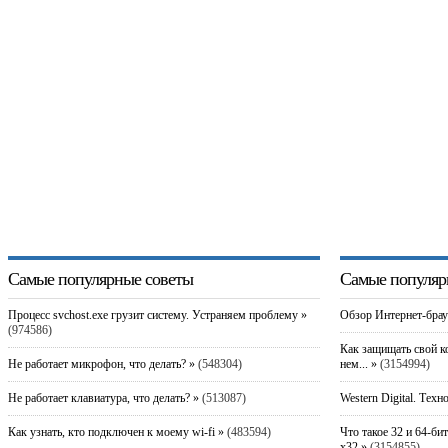
Самые популярные советы
Самые популяр
Процесс svchost.exe грузит систему. Устраняем проблему »
Обзор Интернет-брау
(974586)
Как защищать свой к
Не работает микрофон, что делать? »
(548304)
нем... »
(3154994)
Не работает клавиатура, что делать? »
(513087)
Western Digital. Техн
Как узнать, кто подключен к моему wi-fi »
(483594)
Что такое 32 и 64-би
x32 »
(3154855)