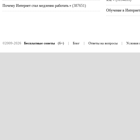
Почему Интернет стал медленно работать »
(387651)
Обучение в Интернет
©2009-2026
Бесплатные советы
(6+)
|
Блог
|
Ответы на вопросы
|
Условия 