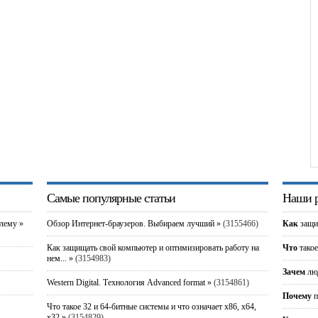
Самые популярные статьи
Наши р
блему »
Обзор Интернет-браузеров. Выбираем лучший »
(3155466)
Как
защи
Как защищать свой компьютер и оптимизировать работу на
Что
такое
нем... »
(3154983)
Зачем
люд
Western Digital. Технология Advanced format »
(3154861)
Почему
п
Что такое 32 и 64-битные системы и что означает x86, x64,
x32 »
(3154829)