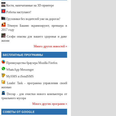
Кости, напечатанные на 3D-принтере
Роботы наступают!
Грузовики без водителей уже на дорогах!
Тёмную Башню экранизируют, премьера в
2017 году
Селфи опасны для вашего здоровья и даже
жизни
Много других новостей »
БЕСПЛАТНЫЕ ПРОГРАММЫ
Преимущества браузера Mozilla Firefox
WhatsApp Messenger
MySMS и iSendSMS
Leader Task - программа управления своей
жизнью
Decrap - для очистки нового компьютера от
триального мусора
Много других программ »
СОВЕТЫ ОТ GOOGLE