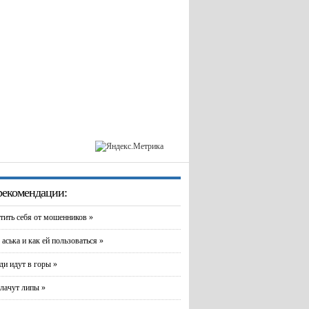
екомендации:
тить себя от мошенников »
 аська и как ей пользоваться »
и идут в горы »
лачут липы »