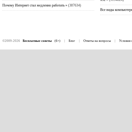
Почему Интернет стал медленно работать »
(387634)
Все виды компьютерн
©2009-2026
Бесплатные советы
(6+)
|
Блог
|
Ответы на вопросы
|
Условия 