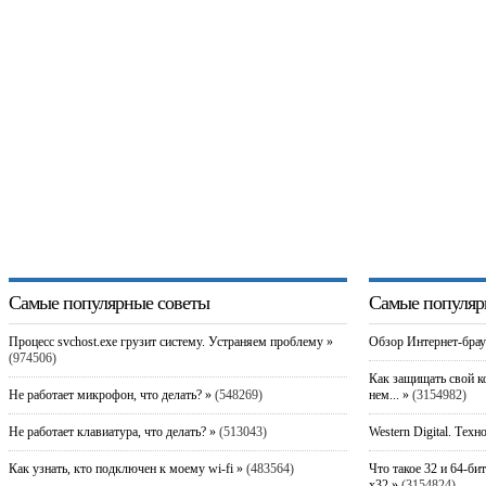
Самые популярные советы
Самые популяр
Процесс svchost.exe грузит систему. Устраняем проблему »
Обзор Интернет-брау
(974506)
Как защищать свой к
Не работает микрофон, что делать? »
(548269)
нем... »
(3154982)
Не работает клавиатура, что делать? »
(513043)
Western Digital. Техн
Как узнать, кто подключен к моему wi-fi »
(483564)
Что такое 32 и 64-би
x32 »
(3154824)