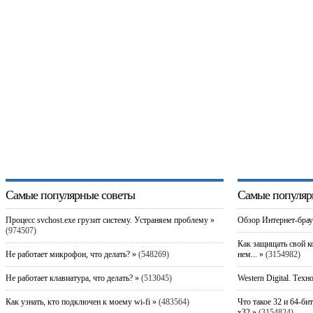
Самые популярные советы
Самые популяр
Процесс svchost.exe грузит систему. Устраняем проблему »
Обзор Интернет-брау
(974507)
Как защищать свой к
Не работает микрофон, что делать? »
(548269)
нем... »
(3154982)
Не работает клавиатура, что делать? »
(513045)
Western Digital. Техн
Как узнать, кто подключен к моему wi-fi »
(483564)
Что такое 32 и 64-би
x32 »
(3154824)