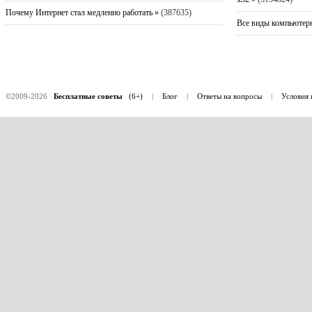
Почему Интернет стал медленно работать »
(387635)
Все виды компьютерн
©2009-2026
Бесплатные советы
(6+)
|
Блог
|
Ответы на вопросы
|
Условия 