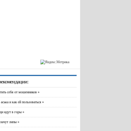
екомендации:
тить себя от мошенников »
 аська и как ей пользоваться »
и идут в горы »
лачут липы »