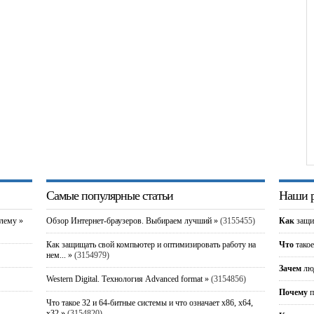
Самые популярные статьи
Наши р
блему »
Обзор Интернет-браузеров. Выбираем лучший »
(3155455)
Как
защи
Как защищать свой компьютер и оптимизировать работу на
Что
такое
нем... »
(3154979)
Зачем
люд
Western Digital. Технология Advanced format »
(3154856)
Почему
п
Что такое 32 и 64-битные системы и что означает x86, x64,
x32 »
(3154820)