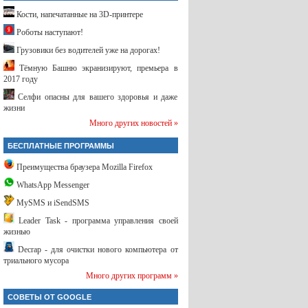
Кости, напечатанные на 3D-принтере
Роботы наступают!
Грузовики без водителей уже на дорогах!
Тёмную Башню экранизируют, премьера в
2017 году
Селфи опасны для вашего здоровья и даже
жизни
Много других новостей »
БЕСПЛАТНЫЕ ПРОГРАММЫ
Преимущества браузера Mozilla Firefox
WhatsApp Messenger
MySMS и iSendSMS
Leader Task - программа управления своей
жизнью
Decrap - для очистки нового компьютера от
триального мусора
Много других программ »
СОВЕТЫ ОТ GOOGLE