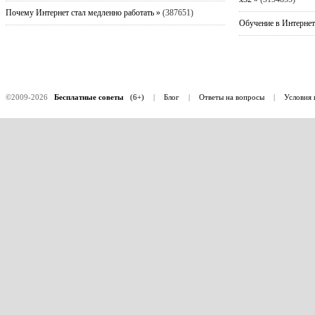
Почему Интернет стал медленно работать »
(387651)
Обучение в Интернет
©2009-2026
Бесплатные советы
(6+)
|
Блог
|
Ответы на вопросы
|
Условия 