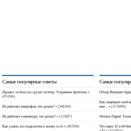
Самые популярные советы
Самые популяр
Процесс svchost.exe грузит систему. Устраняем проблему »
Обзор Интернет-брау
(974586)
Как защищать свой к
Не работает микрофон, что делать? »
(548304)
нем... »
(3154994)
Не работает клавиатура, что делать? »
(513087)
Western Digital. Техн
Как узнать, кто подключен к моему wi-fi »
(483594)
Что такое 32 и 64-би
x32 »
(3154855)