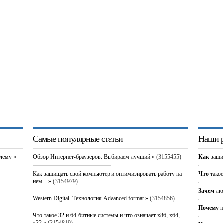
Самые популярные статьи
Наши р
блему »
Обзор Интернет-браузеров. Выбираем лучший »
(3155455)
Как
защи
Как защищать свой компьютер и оптимизировать работу на
Что
такое
нем... »
(3154979)
Зачем
люд
Western Digital. Технология Advanced format »
(3154856)
Почему
п
Что такое 32 и 64-битные системы и что означает x86, x64,
x32 »
(3154819)