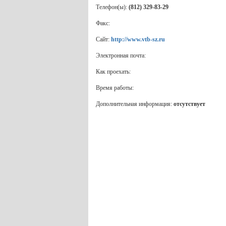
Телефон(ы):
(812) 329-83-29
Факс:
Сайт:
http://www.vtb-sz.ru
Электронная почта:
Как проехать:
Время работы:
Дополнительная информация:
отсутствует