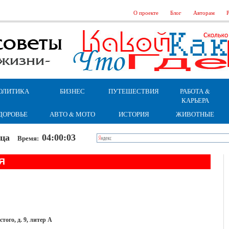
О проекте
Блог
Авторам
Р
ОЛИТИКА
БИЗНЕС
ПУТЕШЕСТВИЯ
РАБОТА &
КАРЬЕРА
ДОРОВЬЕ
АВТО & МОТО
ИСТОРИЯ
ЖИВОТНЫЕ
ница
04:00:04
Время:
Я
того, д. 9, литер А