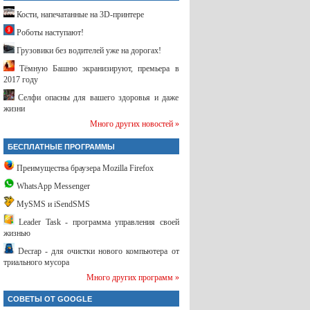
Кости, напечатанные на 3D-принтере
Роботы наступают!
Грузовики без водителей уже на дорогах!
Тёмную Башню экранизируют, премьера в
2017 году
Селфи опасны для вашего здоровья и даже
жизни
Много других новостей »
БЕСПЛАТНЫЕ ПРОГРАММЫ
Преимущества браузера Mozilla Firefox
WhatsApp Messenger
MySMS и iSendSMS
Leader Task - программа управления своей
жизнью
Decrap - для очистки нового компьютера от
триального мусора
Много других программ »
СОВЕТЫ ОТ GOOGLE