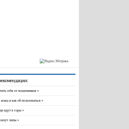
екомендации:
тить себя от мошенников »
 аська и как ей пользоваться »
и идут в горы »
лачут липы »