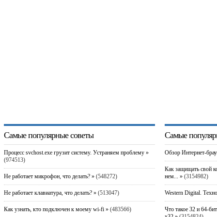
Самые популярные советы
Самые популяр
Процесс svchost.exe грузит систему. Устраняем проблему »
Обзор Интернет-брау
(974513)
Как защищать свой к
Не работает микрофон, что делать? »
(548272)
нем... »
(3154982)
Не работает клавиатура, что делать? »
(513047)
Western Digital. Техн
Как узнать, кто подключен к моему wi-fi »
(483566)
Что такое 32 и 64-би
x32 »
(3154824)