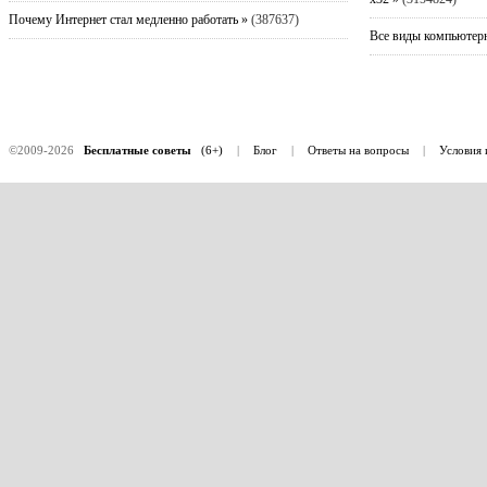
Почему Интернет стал медленно работать »
(387637)
Все виды компьютерн
©2009-2026
Бесплатные советы
(6+)
|
Блог
|
Ответы на вопросы
|
Условия 