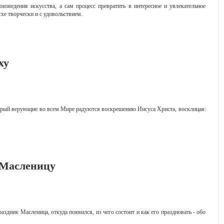
изведения искусства, а сам процесс превратить в интересное и увлекательное
схе творчески и с удовольствием.
ху
торый верующие во всем Мире радуются воскрешению Иисуса Христа, восклицая:
 Масленицу
раздник Масленица, откуда появился, из чего состоит и как его праздновать - обо