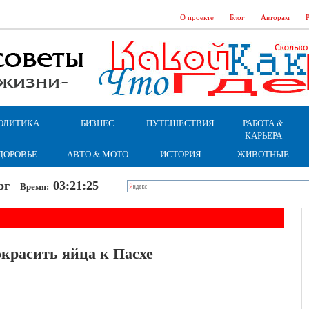
О проекте
Блог
Авторам
Р
ОЛИТИКА
БИЗНЕС
ПУТЕШЕСТВИЯ
РАБОТА &
КАРЬЕРА
ДОРОВЬЕ
АВТО & МОТО
ИСТОРИЯ
ЖИВОТНЫЕ
верг
03:21:26
Время:
красить яйца к Пасхе