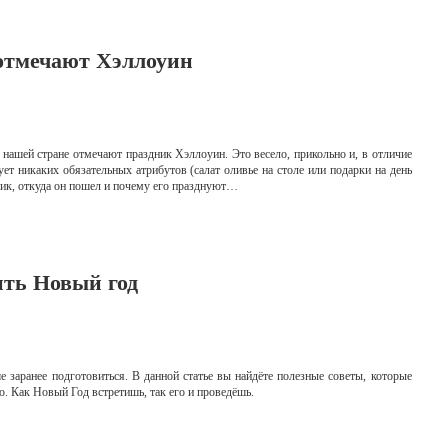
 отмечают Хэллоуин
нашей стране отмечают праздник Хэллоуин. Это весело, прикольно и, в отличие
ет никаких обязательных атрибутов (салат оливье на столе или подарки на день
дник, откуда он пошел и почему его празднуют…
ить Новый год
 заранее подготовиться. В данной статье вы найдёте полезные советы, которые
о. Как Новый Год встретишь, так его и проведёшь.