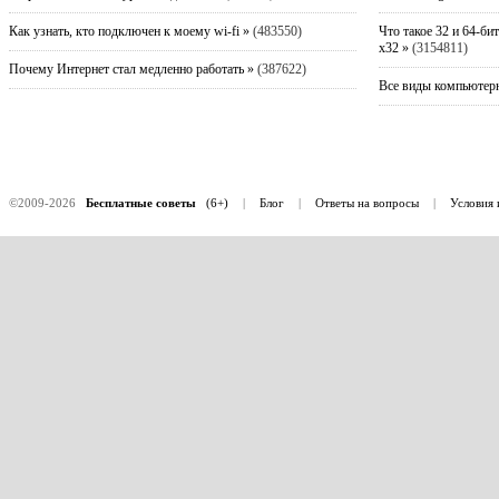
Как узнать, кто подключен к моему wi-fi »
(483550)
Что такое 32 и 64-би
x32 »
(3154811)
Почему Интернет стал медленно работать »
(387622)
Все виды компьютерн
©2009-2026
Бесплатные советы
(6+)
|
Блог
|
Ответы на вопросы
|
Условия 