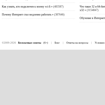
Как узнать, кто подключен к моему wi-fi »
(483587)
Что такое 32 и 64-би
x32 »
(3154847)
Почему Интернет стал медленно работать »
(387646)
Обучение в Интернет
©2009-2026
Бесплатные советы
(6+)
|
Блог
|
Ответы на вопросы
|
Условия 