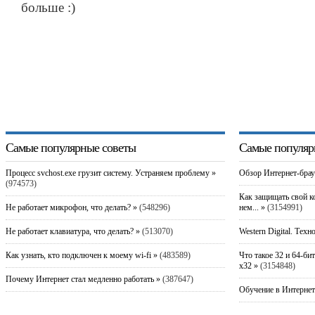
больше :)
Самые популярные советы
Самые популяр
Процесс svchost.exe грузит систему. Устраняем проблему »
Обзор Интернет-брау
(974573)
Как защищать свой к
Не работает микрофон, что делать? »
(548296)
нем... »
(3154991)
Не работает клавиатура, что делать? »
(513070)
Western Digital. Техн
Как узнать, кто подключен к моему wi-fi »
(483589)
Что такое 32 и 64-би
x32 »
(3154848)
Почему Интернет стал медленно работать »
(387647)
Обучение в Интернет