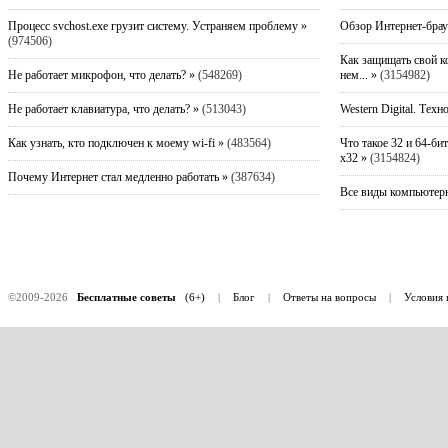
Процесс svchost.exe грузит систему. Устраняем проблему »
Обзор Интернет-брау
(974506)
Как защищать свой к
Не работает микрофон, что делать? »
(548269)
нем... »
(3154982)
Не работает клавиатура, что делать? »
(513043)
Western Digital. Техн
Как узнать, кто подключен к моему wi-fi »
(483564)
Что такое 32 и 64-би
x32 »
(3154824)
Почему Интернет стал медленно работать »
(387634)
Все виды компьютерн
©2009-2026
Бесплатные советы
(6+)
|
Блог
|
Ответы на вопросы
|
Условия 