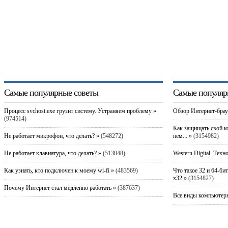
Самые популярные советы
Самые популяр
Процесс svchost.exe грузит систему. Устраняем проблему »
Обзор Интернет-брау
(974514)
Как защищать свой к
Не работает микрофон, что делать? »
(548272)
нем... »
(3154982)
Не работает клавиатура, что делать? »
(513048)
Western Digital. Техн
Как узнать, кто подключен к моему wi-fi »
(483569)
Что такое 32 и 64-би
x32 »
(3154827)
Почему Интернет стал медленно работать »
(387637)
Все виды компьютерн