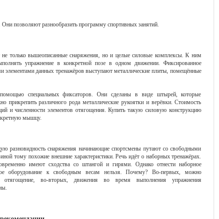
 Они позволяют разнообразить программу спортивных занятий.
 не только вышеописанные снаряжения, но и целые силовые комплексы. К ним
ыполнять упражнение в конкретной позе в одном движении. Фиксированное
ыми элементами данных тренажёров выступают металлические плиты, помещённые
 помощью специальных фиксаторов. Они сделаны в виде штырей, которые
о прикрепить различного рода металлические рукоятки и верёвки. Стоимость
ций и численности элементов отягощения. Купить такую силовую конструкцию
онкретную мышцу.
ю разновидность снаряжения начинающие спортсмены путают со свободными
Виной тому похожие внешние характеристики. Речь идёт о наборных тренажёрах.
временно имеют сходства со штангой и гирями. Однако отнести наборное
ное оборудование к свободным весам нельзя. Почему? Во-первых, можно
ь отягощение, во-вторых, движения во время выполнения упражнения
ны.
рекомендации