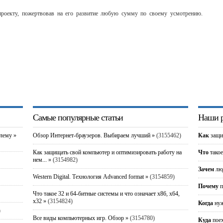
оекту, пожертвовав на его развитие любую сумму по своему усмотрению.
Самые популярные статьи
Наши р
блему »
Обзор Интернет-браузеров. Выбираем лучший »
(3155462)
Как
защи
Как защищать свой компьютер и оптимизировать работу на
Что
такое
нем... »
(3154982)
Зачем
люд
Western Digital. Технология Advanced format »
(3154859)
Почему
п
Что такое 32 и 64-битные системы и что означает x86, x64,
x32 »
(3154824)
Когда
нуж
)
Все виды компьютерных игр. Обзор »
(3154780)
Куда
пое