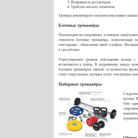
Исправность регуляторов.
Удобство мягких элементов.
Тренеры рекомендуют покупать наклонные скамьи.
Блочные тренажёры
Производители спортивных установок выпускают
относятся блочные тренажёры, позволяющие в
отягощение – объяснение такой «стойки». Весов
в грузоблоки.
Отрегулировать уровень отягощения можно с
вставляются в плиты. К подъёмному шнуру можн
блочных тренажёров зависит от количества функ
стоит спортсменам, которые хотят «построить» к
Наборные тренажёры
Следующу
весами. 
Они одно
спортив
изменят
ограниче
Общие 