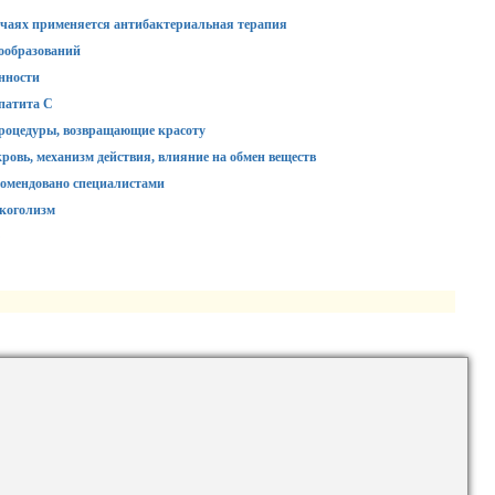
учаях применяется антибактериальная терапия
вообразований
нности
епатита С
процедуры, возвращающие красоту
ровь, механизм действия, влияние на обмен веществ
комендовано специалистами
лкоголизм