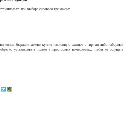
ует учитывать при выборе силового тренажёра:
раниченном бюджете можно купить наклонную скамью с гирями либо наборные
ообразно устанавливать только в просторных помещениях, чтобы не ощущать