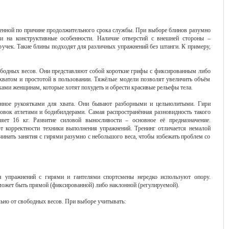
венной по причине продолжительного срока службы. При выборе блинов разумно
 и на конструктивные особенности. Наличие отверстий с внешней стороны –
чек. Такие блины подходят для различных упражнений без штанги. К примеру,
вободных весов. Они представляют собой короткие грифы с фиксированным либо
ватом и простотой в пользовании. Тяжёлые модели позволят увеличить объём
ами женщинам, которые хотят похудеть и обрести красивые рельефы тела.
нное рукоятками для хвата. Они бывают разборными и цельнолитыми. Гири
овок атлетами и бодибилдерами. Самая распространённая разновидность такого
ляет 16 кг. Развитие силовой выносливости – основное её предназначение.
т корректности техники выполнения упражнений. Тренинг отличается немалой
чинать занятия с гирями разумно с небольшого веса, чтобы избежать проблем со
 упражнений с гирями и гантелями спортсмены нередко используют опору.
 может быть прямой (фиксированной) либо наклонной (регулируемой).
льно от свободных весов. При выборе учитывать: