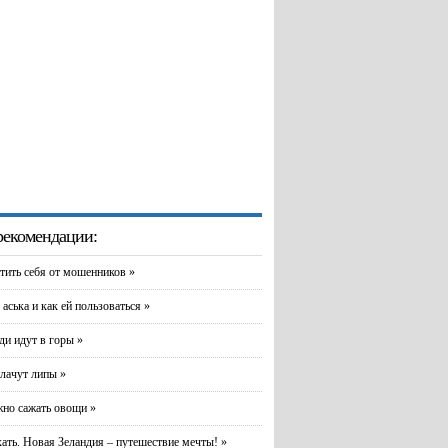
екомендации:
тить себя от мошенников »
 аська и как ей пользоваться »
и идут в горы »
лачут липы »
но сажать овощи »
хать. Новая Зеландия – путешествие мечты! »