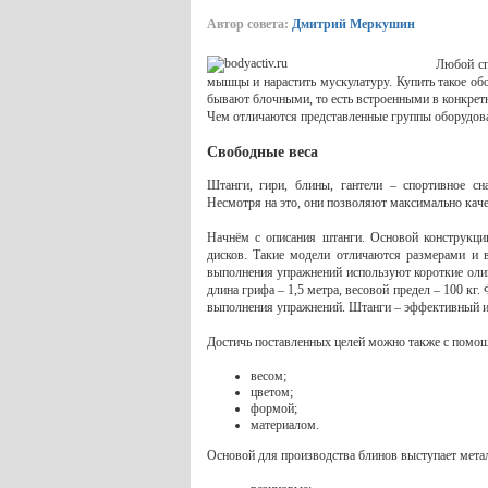
Автор совета:
Дмитрий Меркушин
Любой сп
мышцы и нарастить мускулатуру. Купить такое о
бывают блочными, то есть встроенными в конкретн
Чем отличаются представленные группы оборудов
Свободные веса
Штанги, гири, блины, гантели – спортивное сн
Несмотря на это, они позволяют максимально кач
Начнём с описания штанги. Основой конструкци
дисков. Такие модели отличаются размерами и 
выполнения упражнений используют короткие олим
длина грифа – 1,5 метра, весовой предел – 100 кг
выполнения упражнений. Штанги – эффективный и
Достичь поставленных целей можно также с помощ
весом;
цветом;
формой;
материалом.
Основой для производства блинов выступает мета