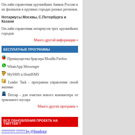
Он-лайн справочник крупнейших банков России и
их филиалов в крупных городах разных регионов.
Нотариусы Москвы, С.Петербурга и
Казани
Он-лайн справочник нотариусов трех крупнейших
городов
Много другой информации »
БЕСПЛАТНЫЕ ПРОГРАММЫ
Преимущества браузера Mozilla Firefox
WhatsApp Messenger
MySMS и iSendSMS
Leader Task - программа управления своей
жизнью
Decrap - для очистки нового компьютера от
триального мусора
Много других программ »
ВСЕ ОБНОВЛЕНИЯ ПРОЕКТА НА
TWITTER'?
????????? ?????? by @freedvice