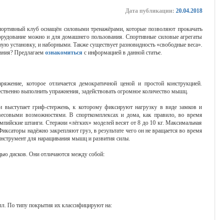
Дата публикации:
20.04.2018
ортивный клуб оснащён силовыми тренажёрами, которые позволяют прокачать
борудование можно и для домашнего пользования. Спортивные силовые агрегаты
ую установку, и наборными. Также существует разновидность «свободные веса».
ания? Предлагаем
ознакомиться
с информацией в данной статье.
аряжение, которое отличается демократичной ценой и простой конструкцией.
ественно выполнить упражнения, задействовать огромное количество мышц.
и выступает гриф-стержень, к которому фиксируют нагрузку в виде замков и
весовыми возможностями. В спорткомплексах и дома, как правило, во время
пийские штанги. Стержни «лёгких» моделей весят от 8 до 10 кг. Максимальная
. Фиксаторы надёжно закрепляют груз, в результате чего он не вращается во время
нструмент для наращивания мышц и развития силы.
ью дисков. Они отличаются между собой:
лл. По типу покрытия их классифицируют на: