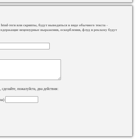
html-теги или скрипты, будут выводиться в виде обычного текста -
содержащие нецензурные выражения, оскорбления, флуд и рекламу будут
сделайте, пожалуйста, два действия:
вы)