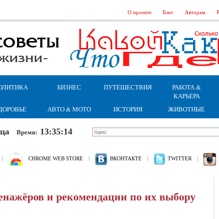
О проекте
Блог
Авторам
Р
ОЛИТИКА
БИЗНЕС
ПУТЕШЕСТВИЯ
РАБОТА &
КАРЬЕРА
ДОРОВЬЕ
АВТО & МОТО
ИСТОРИЯ
ЖИВОТНЫЕ
ница
13:35:15
Время:
|
CHROME WEB STORE
|
ВКОНТАКТЕ
|
TWITTER
|
енажёров и рекомендации по их выбору