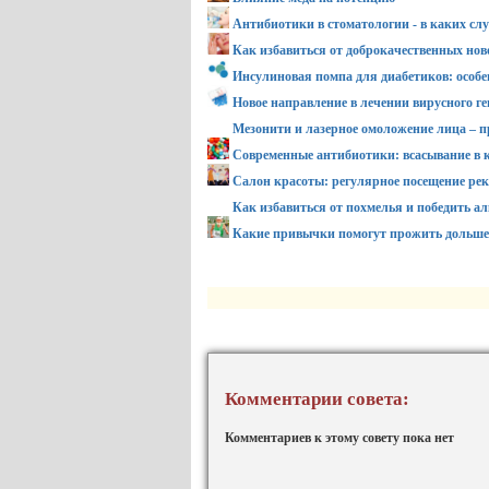
Антибиотики в стоматологии - в каких сл
Как избавиться от доброкачественных но
Инсулиновая помпа для диабетиков: особе
Новое направление в лечении вирусного г
Мезонити и лазерное омоложение лица – 
Современные антибиотики: всасывание в к
Салон красоты: регулярное посещение ре
Как избавиться от похмелья и победить а
Какие привычки помогут прожить дольше
Комментарии совета:
Комментариев к этому совету пока нет