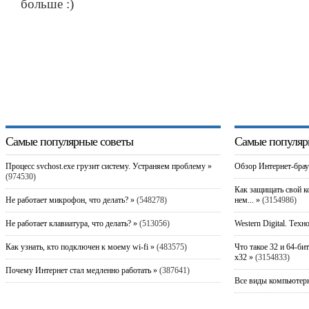
больше :)
Самые популярные советы
Самые популяр
Процесс svchost.exe грузит систему. Устраняем проблему »
Обзор Интернет-брау
(974530)
Как защищать свой к
Не работает микрофон, что делать? »
(548278)
нем... »
(3154986)
Не работает клавиатура, что делать? »
(513056)
Western Digital. Техн
Как узнать, кто подключен к моему wi-fi »
(483575)
Что такое 32 и 64-би
x32 »
(3154833)
Почему Интернет стал медленно работать »
(387641)
Все виды компьютерн