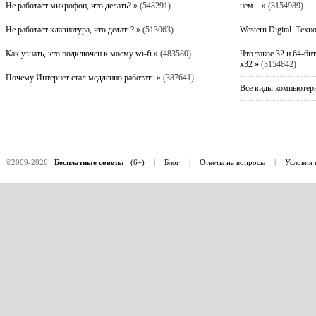
Не работает микрофон, что делать? »
(548291)
нем... »
(3154989)
Не работает клавиатура, что делать? »
(513063)
Western Digital. Техн
Как узнать, кто подключен к моему wi-fi »
(483580)
Что такое 32 и 64-би
x32 »
(3154842)
Почему Интернет стал медленно работать »
(387641)
Все виды компьютерн
©2009-2026
Бесплатные советы
(6+)
|
Блог
|
Ответы на вопросы
|
Условия 