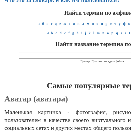
Что это за словарь и как им пользоваться?
Найти термин по алфав
а
б
в
г
д
е
ж
з
и
к
л
м
н
о
п
р
с
т
у
ф
х
a
b
c
d
e
f
g
h
i
j
k
l
m
n
o
p
q
r
s
t
Найти название термина по
Пример: Протокол передачи файлов
Самые популярные т
Аватар (аватара)
Маленькая картинка - фотография, рисунок
пользователем в качестве своего виртуального 
социальных сетях и других местах общего пользо