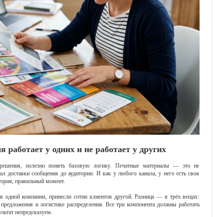
 работает у одних и не работает у других
решения, полезно понять базовую логику. Печатные материалы — это не
ал доставки сообщения до аудитории. И как у любого канала, у него есть своя
тория, правильный момент.
 в одной компании, принесли сотни клиентов другой. Разница — в трёх вещах:
о предложения и логистике распределения. Все три компонента должны работать
льтат непредсказуем.