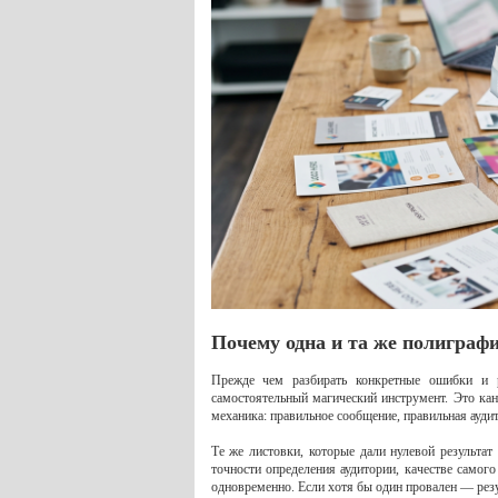
Почему одна и та же полиграфия
Прежде чем разбирать конкретные ошибки и 
самостоятельный магический инструмент. Это кан
механика: правильное сообщение, правильная ауди
Те же листовки, которые дали нулевой результат
точности определения аудитории, качестве самог
одновременно. Если хотя бы один провален — резу