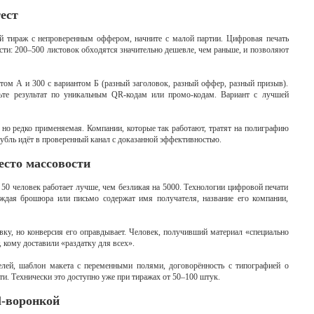
ест
й тираж с непроверенным оффером, начните с малой партии. Цифровая печать
сти: 200–500 листовок обходятся значительно дешевле, чем раньше, и позволяют
нтом А и 300 с вариантом Б (разный заголовок, разный оффер, разный призыв).
рьте результат по уникальным QR-кодам или промо-кодам. Вариант с лучшей
 но редко применяемая. Компании, которые так работают, тратят на полиграфию
убль идёт в проверенный канал с доказанной эффективностью.
есто массовости
50 человек работает лучше, чем безликая на 5000. Технологии цифровой печати
аждая брошюра или письмо содержат имя получателя, название его компании,
вку, но конверсия его оправдывает. Человек, получивший материал «специально
, кому доставили «раздатку для всех».
елей, шаблон макета с переменными полями, договорённость с типографией о
. Технически это доступно уже при тиражах от 50–100 штук.
l-воронкой