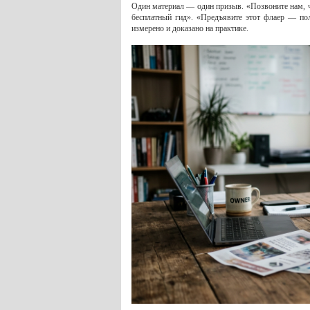
Один материал — один призыв. «Позвоните нам, чт
бесплатный гид». «Предъявите этот флаер — по
измерено и доказано на практике.