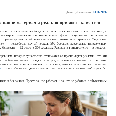
Дата публикации:
03.06.2026
6: какие материалы реально приводят клиентов
ы потратил приличный бюджет на пять тысяч листовок. Яркие, заметные, с
ес-центров, вкладывали в почтовые ящики офисов. Результат — три звонка за
», — резюмировал он и больше к этому инструменту не возвращался. Спустя год
ок — попробовал другой подход: 300 брошюр, персонально направленных
Конверсия — 12 встреч с 300 рассылок. Разница не в инструменте — в подходе.
правилам, которые существенно отличаются от правил digital-рекламы. Кто эти
ует наобум — получает склад с нераспределёнными материалами. В этой статье
яются из кампании в кампанию, и решения, которые действительно работают.
м
— часто более выгодная стратегия, чем делать ставку на массовый тираж без
а и без паники. Просто то, что работает, и то, что не работает, с объяснением