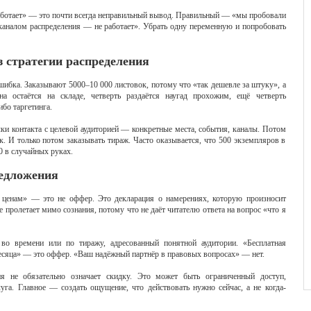
ботает» — это почти всегда неправильный вывод. Правильный — «мы пробовали
 каналом распределения — не работает». Убрать одну переменную и попробовать
 стратегии распределения
ибка. Заказывают 5000–10 000 листовок, потому что «так дешевле за штуку», а
а остаётся на складе, четверть раздаётся наугад прохожим, ещё четверть
бо таргетинга.
очки контакта с целевой аудиторией — конкретные места, события, каналы. Потом
ек. И только потом заказывать тираж. Часто оказывается, что 500 экземпляров в
0 в случайных руках.
редложения
 ценам» — это не оффер. Это декларация о намерениях, которую произносит
е пролетает мимо сознания, потому что не даёт читателю ответа на вопрос «что я
о времени или по тиражу, адресованный понятной аудитории. «Бесплатная
месяца» — это оффер. «Ваш надёжный партнёр в правовых вопросах» — нет.
ия не обязательно означает скидку. Это может быть ограниченный доступ,
луга. Главное — создать ощущение, что действовать нужно сейчас, а не когда-