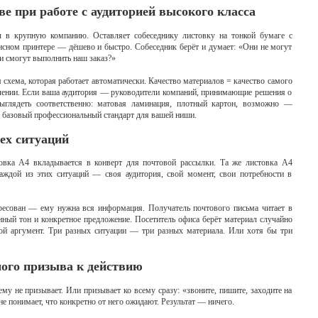
е при работе с аудиторией высокого класса
 в крупную компанию. Оставляет собеседнику листовку на тонкой бумаге с
исном принтере — дёшево и быстро. Собеседник берёт и думает: «Они не могут
 смогут выполнить наш заказ?»
 схема, которая работает автоматически. Качество материалов = качество самого
влении. Если ваша аудитория — руководители компаний, принимающие решения о
глядеть соответственно: матовая ламинация, плотный картон, возможно —
о базовый профессиональный стандарт для вашей ниши.
ех ситуаций
товка А4 вкладывается в конверт для почтовой рассылки. Та же листовка А4
аждой из этих ситуаций — своя аудитория, свой момент, свои потребности в
тересован — ему нужна вся информация. Получатель почтового письма читает в
ый тон и конкретное предложение. Посетитель офиса берёт материал случайно
й аргумент. Три разных ситуации — три разных материала. Или хотя бы три
ого призыва к действию
у не призывает. Или призывает ко всему сразу: «звоните, пишите, заходите на
 не понимает, что конкретно от него ожидают. Результат — ничего.