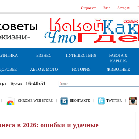
О проекте
Блог
Авторам
Р
ОЛИТИКА
БИЗНЕС
ПУТЕШЕСТВИЯ
РАБОТА &
КАРЬЕРА
ДОРОВЬЕ
АВТО & МОТО
ИСТОРИЯ
ЖИВОТНЫЕ
ница
16:40:52
Время:
|
CHROME WEB STORE
|
ВКОНТАКТЕ
|
TWITTER
|
неса в 2026: ошибки и удачные