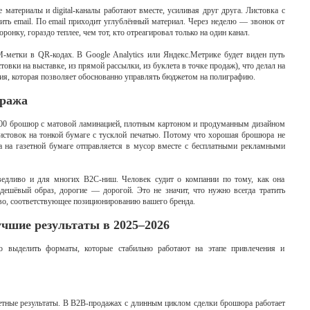
материалы и digital-каналы работают вместе, усиливая друг друга. Листовка с
ить email. По email приходит углублённый материал. Через неделю — звонок от
онку, гораздо теплее, чем тот, кто отреагировал только на один канал.
-метки в QR-кодах. В Google Analytics или Яндекс.Метрике будет виден путь
товки на выставке, из прямой рассылки, из буклета в точке продаж), что делал на
уция, которая позволяет обоснованно управлять бюджетом на полиграфию.
иража
00 брошюр с матовой ламинацией, плотным картоном и продуманным дизайном
листовок на тонкой бумаге с тусклой печатью. Потому что хорошая брошюра не
ка на газетной бумаге отправляется в мусор вместе с бесплатными рекламными
ведливо и для многих B2C-ниш. Человек судит о компании по тому, как она
дешёвый образ, дорогие — дорогой. Это не значит, что нужно всегда тратить
тво, соответствующее позиционированию вашего бренда.
чшие результаты в 2025–2026
о выделить форматы, которые стабильно работают на этапе привлечения и
ретные результаты. В B2B-продажах с длинным циклом сделки брошюра работает