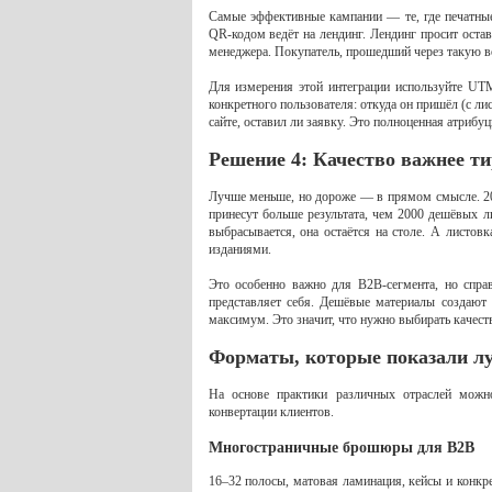
Самые эффективные кампании — те, где печатные 
QR-кодом ведёт на лендинг. Лендинг просит остав
менеджера. Покупатель, прошедший через такую вор
Для измерения этой интеграции используйте UTM
конкретного пользователя: откуда он пришёл (с лис
сайте, оставил ли заявку. Это полноценная атриб
Решение 4: Качество важнее т
Лучше меньше, но дороже — в прямом смысле. 2
принесут больше результата, чем 2000 дешёвых 
выбрасывается, она остаётся на столе. А листов
изданиями.
Это особенно важно для B2B-сегмента, но спра
представляет себя. Дешёвые материалы создают 
максимум. Это значит, что нужно выбирать качес
Форматы, которые показали лу
На основе практики различных отраслей можн
конвертации клиентов.
Многостраничные брошюры для B2B
16–32 полосы, матовая ламинация, кейсы и конк