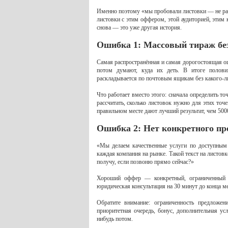
Именно поэтому «мы пробовали листовки — не ра
листовки с этим оффером, этой аудиторией, этим
снова — это уже другая история.
Ошибка 1: Массовый тираж без
Самая распространённая и самая дорогостоящая ош
потом думают, куда их деть. В итоге половин
раскладывается по почтовым ящикам без какого-ли
Что работает вместо этого: сначала определить т
рассчитать, сколько листовок нужно для этих точ
правильном месте дают лучший результат, чем 500
Ошибка 2: Нет конкретного п
«Мы делаем качественные услуги по доступным
каждая компания на рынке. Такой текст на листовк
получу, если позвоню прямо сейчас?»
Хороший оффер — конкретный, ограниченный в
юридическая консультация на 30 минут до конца 
Обратите внимание: ограниченность предложен
приоритетная очередь, бонус, дополнительная ус
нибудь потом.