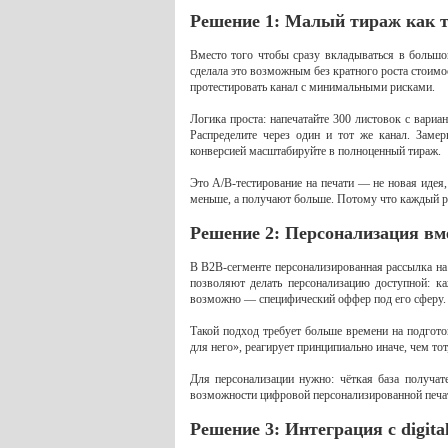
Решение 1: Малый тираж как т
Вместо того чтобы сразу вкладываться в большо
сделала это возможным без кратного роста стоимо
протестировать канал с минимальными рисками.
Логика проста: напечатайте 300 листовок с вариа
Распределите через один и тот же канал. Заме
конверсией масштабируйте в полноценный тираж.
Это A/B-тестирование на печати — не новая идея,
меньше, а получают больше. Потому что каждый р
Решение 2: Персонализация вм
В B2B-сегменте персонализированная рассылка на 
позволяют делать персонализацию доступной: к
возможно — специфический оффер под его сферу.
Такой подход требует больше времени на подгото
для него», реагирует принципиально иначе, чем тот
Для персонализации нужно: чёткая база получат
возможности цифровой персонализированной печати
Решение 3: Интеграция с digita