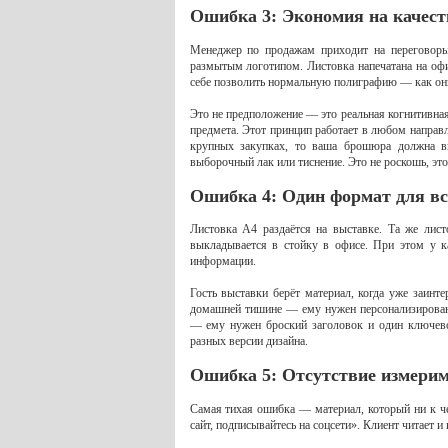
Ошибка 3: Экономия на качеств
Менеджер по продажам приходит на переговоры
размытым логотипом. Листовка напечатана на оф
себе позволить нормальную полиграфию — как они
Это не предположение — это реальная когнитивная
предмета. Этот принцип работает в любом напра
крупных закупках, то ваша брошюра должна вы
выборочный лак или тиснение. Это не роскошь, эт
Ошибка 4: Один формат для вс
Листовка А4 раздаётся на выставке. Та же лис
выкладывается в стойку в офисе. При этом у к
информации.
Гость выставки берёт материал, когда уже заин
домашней тишине — ему нужен персонализированн
— ему нужен броский заголовок и один ключево
разных версии дизайна.
Ошибка 5: Отсутствие измерим
Самая тихая ошибка — материал, который ни к чем
сайт, подписывайтесь на соцсети». Клиент читает и