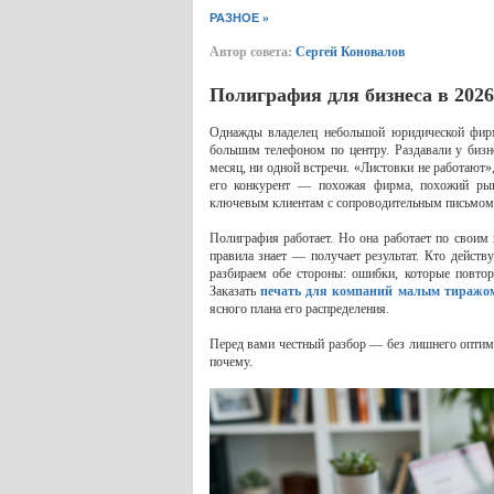
»
РАЗНОЕ
Автор совета:
Сергей Коновалов
Полиграфия для бизнеса в 202
Однажды владелец небольшой юридической фирм
большим телефоном по центру. Раздавали у бизн
месяц, ни одной встречи. «Листовки не работают
его конкурент — похожая фирма, похожий рын
ключевым клиентам с сопроводительным письмом. 
Полиграфия работает. Но она работает по своим 
правила знает — получает результат. Кто действ
разбираем обе стороны: ошибки, которые повтор
Заказать
печать для компаний малым тиражо
ясного плана его распределения.
Перед вами честный разбор — без лишнего оптимизм
почему.