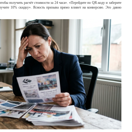
обы получить расчёт стоимости за 24 часа». «Перейдите по QR-коду и заберите
лучите 10% скидку». Ясность призыва прямо влияет на конверсию. Это давно