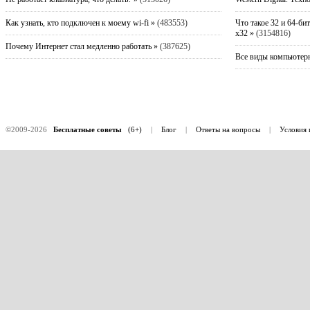
Как узнать, кто подключен к моему wi-fi »
(483553)
Что такое 32 и 64-би
x32 »
(3154816)
Почему Интернет стал медленно работать »
(387625)
Все виды компьютерн
©2009-2026
Бесплатные советы
(6+)
|
Блог
|
Ответы на вопросы
|
Условия 