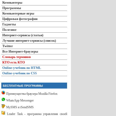
Компьютеры
Программы
Компьютерные игры
Цифровая фотография
Гаджеты
Полезное
Интернет-сервисы (статьи)
Лучшие интернет-сервисы (список)
Twitter
Все Интернет-браузеры
Словарь терминов
КТО есть КТО
Online-учебник по HTML
Online-учебник по CSS
БЕСПЛАТНЫЕ ПРОГРАММЫ
Преимущества браузера Mozilla Firefox
WhatsApp Messenger
MySMS и iSendSMS
Leader Task - программа управления своей