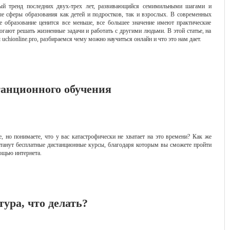
ый тренд последних двух-трех лет, развивающийся семимильными шагами и
 сферы образования как детей и подростков, так и взрослых. В современных
е образование ценится все меньше, все большее значение имеют практические
гают решать жизненные задачи и работать с другими людьми. В этой статье, на
hionline.pro, разбираемся чему можно научиться онлайн и что это нам дает.
анционного обучения
, но понимаете, что у вас катастрофически не хватает на это времени? Как же
станут бесплатные дистанционные курсы, благодаря которым вы сможете пройти
ощью интернета.
тура, что делать?