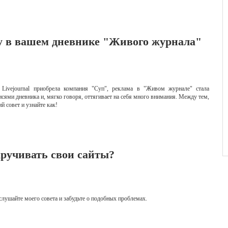
у в вашем дневнике "Живого журнала"
Livejournal приобрела компания "Суп", реклама в "Живом журнале" стала
исями дневника и, мягко говоря, оттягивает на себя много внимания. Между тем,
й совет и узнайте как!
кручивать свои сайты?
ослушайте моего совета и забудьте о подобных проблемах.