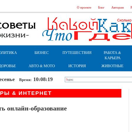
О проекте
Блог
Авторам
Р
ОЛИТИКА
БИЗНЕС
ПУТЕШЕСТВИЯ
РАБОТА &
КАРЬЕРА
ДОРОВЬЕ
АВТО & МОТО
ИСТОРИЯ
ЖИВОТНЫЕ
кресенье
10:08:20
Время:
РЫ & ИНТЕРНЕТ
ть онлайн-образование