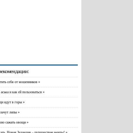
екомендации:
тить себя от мошенников »
 аська и как ей пользоваться »
и идут в горы »
лачут липы »
но сажать овощи »
хать. Новая Зеландия – путешествие мечты! »