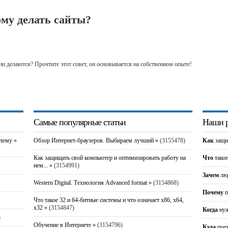
му делать сайты?
они делаются? Прочтите этот совет, он основывается на собственном опыте!
Самые популярные статьи
Наши р
блему »
Обзор Интернет-браузеров. Выбираем лучший »
(3155478)
Как
защи
Как защищать свой компьютер и оптимизировать работу на
Что
такое
нем... »
(3154991)
Зачем
люд
Western Digital. Технология Advanced format »
(3154868)
Почему
п
Что такое 32 и 64-битные системы и что означает x86, x64,
x32 »
(3154847)
Когда
нуж
)
Обучение в Интернете »
(3154796)
Куда
пое