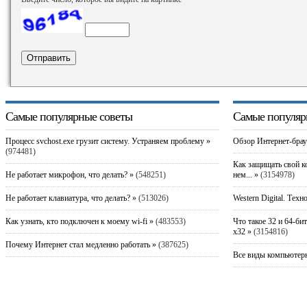
Самые популярные советы
Самые популяр
Процесс svchost.exe грузит систему. Устраняем проблему »
Обзор Интернет-брау
(974481)
Как защищать свой к
Не работает микрофон, что делать? »
(548251)
нем... »
(3154978)
Не работает клавиатура, что делать? »
(513026)
Western Digital. Техн
Как узнать, кто подключен к моему wi-fi »
(483553)
Что такое 32 и 64-би
x32 »
(3154816)
Почему Интернет стал медленно работать »
(387625)
Все виды компьютерн