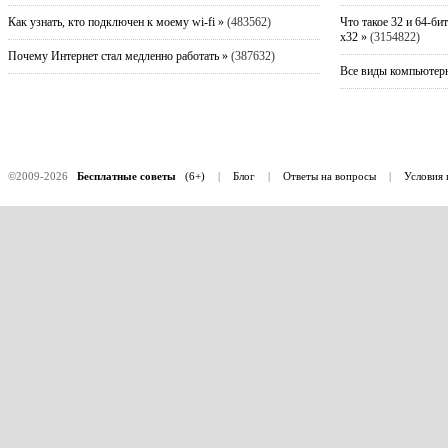
Как узнать, кто подключен к моему wi-fi »
(483562)
Что такое 32 и 64-би
x32 »
(3154822)
Почему Интернет стал медленно работать »
(387632)
Все виды компьютерн
©2009-2026
Бесплатные советы
(6+)
|
Блог
|
Ответы на вопросы
|
Условия 