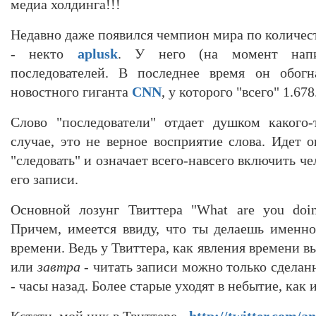
медиа холдинга!!!
Недавно даже появился чемпион мира по количес
- некто
aplusk
. У него (на момент напис
последователей. В последнее время он обогн
новостного гиганта
CNN
, у которого "всего" 1.67
Слово "последователи" отдает душком какого-
случае, это не верное восприятие слова. Идет о
"следовать" и означает всего-навсего включить чел
его записи.
Основной лозунг Твиттера "What are you doi
Причем, имеется ввиду, что ты делаешь именн
времени. Ведь у Твиттера, как явления времени в
или
завтра
- читать записи можно только сделан
- часы назад. Более старые уходят в небытие, как и
Кстати, мой ник в Твиттере -
http://twitter.com/a