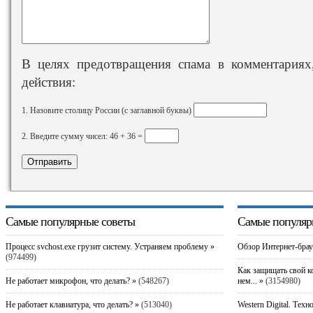
В целях предотвращения спама в комментариях,
действия:
1. Назовите столицу России (с заглавной буквы)
2. Введите сумму чисел: 46 + 36 =
Самые популярные советы
Самые популяр
Процесс svchost.exe грузит систему. Устраняем проблему »
Обзор Интернет-брау
(974499)
Как защищать свой к
Не работает микрофон, что делать? »
(548267)
нем... »
(3154980)
Не работает клавиатура, что делать? »
(513040)
Western Digital. Техн