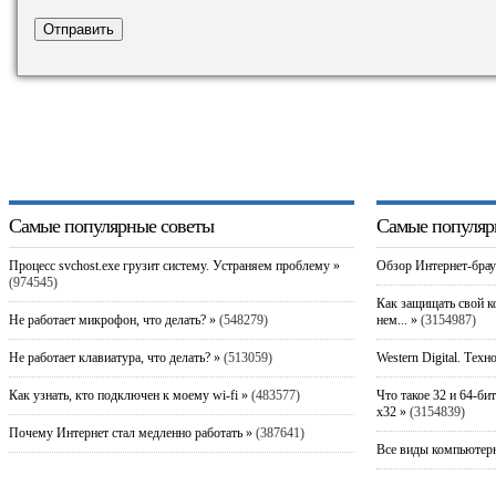
Самые популярные советы
Самые популяр
Процесс svchost.exe грузит систему. Устраняем проблему »
Обзор Интернет-брау
(974545)
Как защищать свой к
Не работает микрофон, что делать? »
(548279)
нем... »
(3154987)
Не работает клавиатура, что делать? »
(513059)
Western Digital. Техн
Как узнать, кто подключен к моему wi-fi »
(483577)
Что такое 32 и 64-би
x32 »
(3154839)
Почему Интернет стал медленно работать »
(387641)
Все виды компьютерн