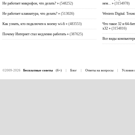
Не работает микрофон, что делать? »
(548252)
нем... »
(3154978)
Не работает клавиатура, что делать? »
(513026)
Western Digital. Техн
Как узнать, кто подключен к моему wi-fi »
(483553)
Что такое 32 и 64-би
x32 »
(3154816)
Почему Интернет стал медленно работать »
(387625)
Все виды компьютерн
©2009-2026
Бесплатные советы
(6+)
|
Блог
|
Ответы на вопросы
|
Условия 