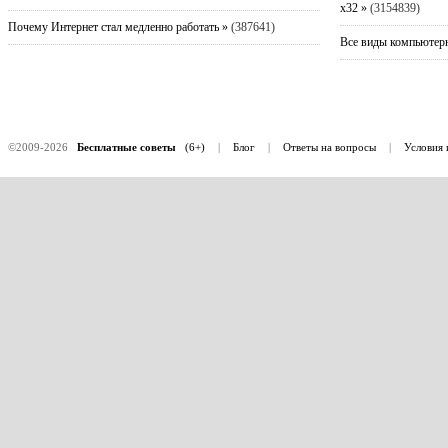
x32 »
(3154839)
Почему Интернет стал медленно работать »
(387641)
Все виды компьютерн
©2009-2026
Бесплатные советы
(6+)
|
Блог
|
Ответы на вопросы
|
Условия 