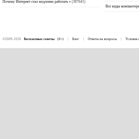
Почему Интернет стал медленно работать »
(387641)
Все виды компьютерн
©2009-2026
Бесплатные советы
(6+)
|
Блог
|
Ответы на вопросы
|
Условия 