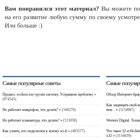
Вам понравился этот материал?
Вы можете пом
на его развитие любую сумму по своему усмотре
Или больше :)
Самые популярные советы
Самые популяр
Процесс svchost.exe грузит систему. Устраняем проблему »
Обзор Интернет-брау
(974545)
Как защищать свой к
Не работает микрофон, что делать? »
(548279)
нем... »
(3154987)
Не работает клавиатура, что делать? »
(513058)
Western Digital. Техн
Как узнать, кто подключен к моему wi-fi »
(483577)
Что такое 32 и 64-би
x32 »
(3154839)