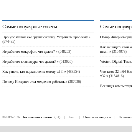
Самые популярные советы
Самые популяр
Процесс svchost.exe грузит систему. Устраняем проблему »
Обзор Интернет-брау
(974485)
Как защищать свой к
Не работает микрофон, что делать? »
(548253)
нем... »
(3154978)
Не работает клавиатура, что делать? »
(513026)
Western Digital. Техн
Как узнать, кто подключен к моему wi-fi »
(483554)
Что такое 32 и 64-би
x32 »
(3154816)
Почему Интернет стал медленно работать »
(387626)
Все виды компьютерн
©2009-2026
Бесплатные советы
(6+)
|
Блог
|
Ответы на вопросы
|
Условия 