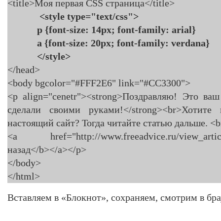
<title>Моя первая CSS страница</title>
<style type="text/css">
p {font-size: 14px; font-family: arial}
a {font-size: 20px; font-family: verdana}
</style>
</head>
<body bgcolor="#FFF2E6" link="#CC3300">
<p align="cenetr"><strong>Поздравляю! Это ва
сделали своими руками!</strong><br>Хотите
настоящий сайт? Тогда читайте статью дальше. <b
<a href="http://www.freeadvice.ru/view_artic
назад</b></a></p>
</body>
</html>
Вставляем в «Блокнот», сохраняем, смотрим в бра