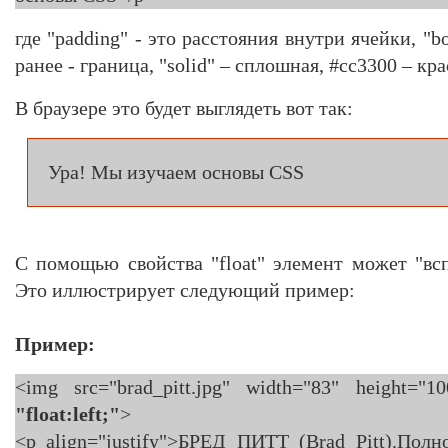
где "padding" - это расстояния внутри ячейки, "b
ранее - граница, "solid" – сплошная, #cc3300 – кр
В браузере это будет выглядеть вот так:
Ура! Мы изучаем основы CSS
С помощью свойства "float" элемент может "всп
Это иллюстрирует следующий пример:
Пример:
<img src="brad_pitt.jpg" width="83" height="
"float:left;"
>
<p align="justify">БРEД ПИТТ (Brad Pitt).По