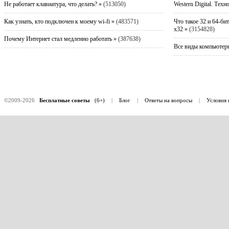
Не работает клавиатура, что делать? »
(513050)
Western Digital. Техн
Как узнать, кто подключен к моему wi-fi »
(483571)
Что такое 32 и 64-би
x32 »
(3154828)
Почему Интернет стал медленно работать »
(387638)
Все виды компьютерн
©2009-2026
Бесплатные советы
(6+)
|
Блог
|
Ответы на вопросы
|
Условия 