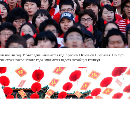
ий новый год. В этот день начинается год Красной Огненной Обезьяны. Но суть
ругих стран, после нового года начинается неделя всеобщих каникул.