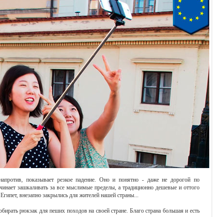
апротив, показывает резкое падение. Оно и понятно - даже не дорогой по
ачинает зашкаливать за все мыслимые пределы, а традиционно дешевые и оттого
гипет, внезапно закрылись для жителей нашей страны...
обирать рюкзак для пеших походов на своей стране. Благо страна большая и есть