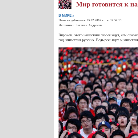
Мир готовится к н
»
В МИРЕ
Новость добавлена: 05.02.2016 г. в 17:57:19
Источник: Евгений Андросов
Впрочем, этого нашествия скорее ждут, чем опасаю
год нашествия русских. Ведь речь идет о нашестви