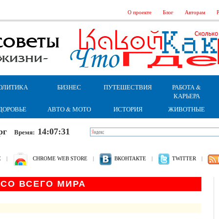
О проекте
Блог
Авторам
Р
ОЛИТИКА
БИЗНЕС
ПУТЕШЕСТВИЯ
РАБОТА &
КАРЬЕРА
ДОРОВЬЕ
АВТО & МОТО
ИСТОРИЯ
ЖИВОТНЫЕ
верг
14:07:32
Время:
Е
|
CHROME WEB STORE
|
ВКОНТАКТЕ
|
TWITTER
|
СО ВСЕГО МИРА