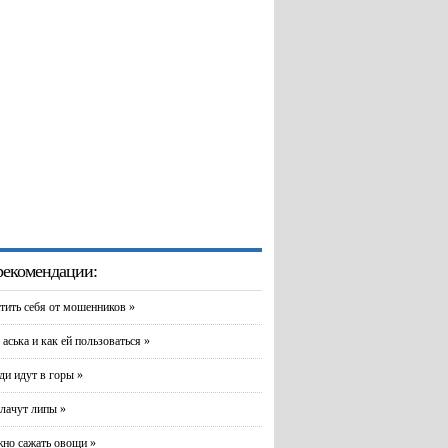
екомендации:
тить себя от мошенников »
 аська и как ей пользоваться »
и идут в горы »
лачут липы »
но сажать овощи »