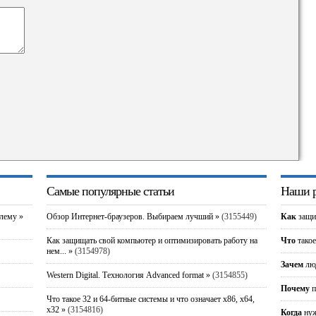
Самые популярные статьи
Наши р
блему »
Обзор Интернет-браузеров. Выбираем лучший »
(3155449)
Как
защи
Как защищать свой компьютер и оптимизировать работу на
Что
такое
нем... »
(3154978)
Зачем
люд
Western Digital. Технология Advanced format »
(3154855)
Почему
п
Что такое 32 и 64-битные системы и что означает x86, x64,
x32 »
(3154816)
Когда
нуж