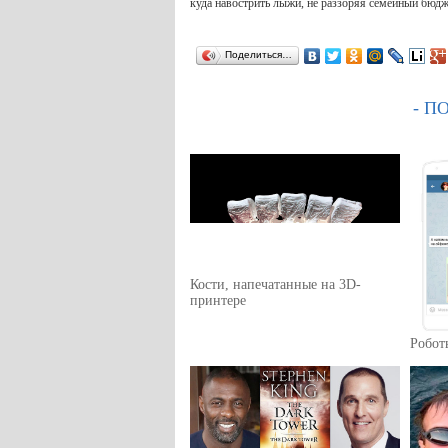
куда навострить лыжи, не раззоряя семейный бюдж
Поделиться…
- П
Кости, напечатанные на 3D-
принтере
Робот