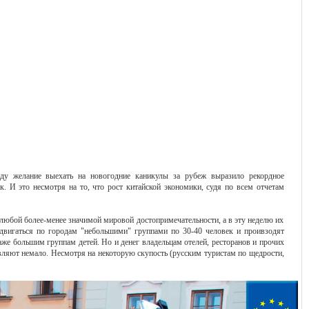
ду желание выехать на новогодние каникулы за рубеж выразило рекордное
к. И это несмотря на то, что рост китайской экономики, судя по всем отчетам
е любой более-менее значимой мировой достопримечательности, а в эту неделю их
едвигаться по городам "небольшими" группами по 30-40 человек и проивзодят
аже большим группам детей. Но и денег владельцам отелей, ресторанов и прочих
вляют немало. Несмотря на некоторую скупость (русским туристам по щедрости,