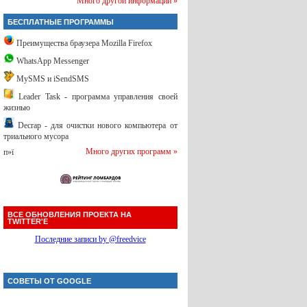
Много другой информации »
БЕСПЛАТНЫЕ ПРОГРАММЫ
Преимущества браузера Mozilla Firefox
WhatsApp Messenger
MySMS и iSendSMS
Leader Task - программа управления своей
жизнью
Decrap - для очистки нового компьютера от
триального мусора
Много других программ »
п»ї
ВСЕ ОБНОВЛЕНИЯ ПРОЕКТА НА
TWITTER'Е
Последние записи by @freedvice
СОВЕТЫ ОТ GOOGLE