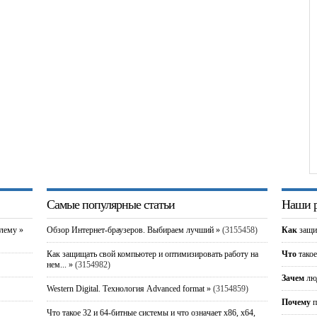
Самые популярные статьи
Наши р
блему »
Обзор Интернет-браузеров. Выбираем лучший »
(3155458)
Как
защи
Как защищать свой компьютер и оптимизировать работу на
Что
такое
нем... »
(3154982)
Зачем
люд
Western Digital. Технология Advanced format »
(3154859)
Почему
п
Что такое 32 и 64-битные системы и что означает x86, x64,