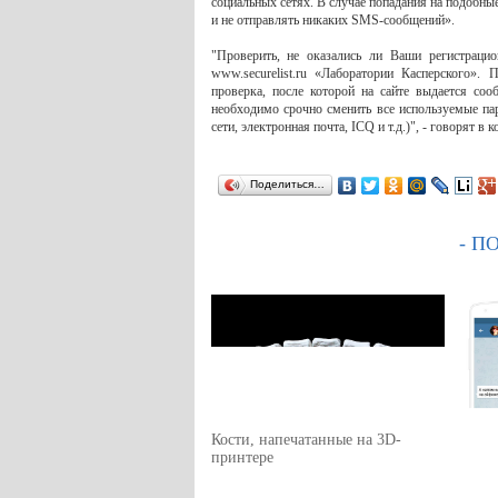
социальных сетях. В случае попадания на подобные
и не отправлять никаких SMS-сообщений».
"Проверить, не оказались ли Ваши регистрац
www.securelist.ru «Лаборатории Касперского». 
проверка, после которой на сайте выдается со
необходимо срочно сменить все используемые пар
сети, электронная почта, ICQ и т.д.)", - говорят в 
Поделиться…
- П
Кости, напечатанные на 3D-
принтере