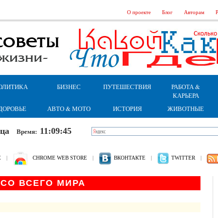
О проекте
Блог
Авторам
Р
ОЛИТИКА
БИЗНЕС
ПУТЕШЕСТВИЯ
РАБОТА &
КАРЬЕРА
ДОРОВЬЕ
АВТО & МОТО
ИСТОРИЯ
ЖИВОТНЫЕ
ница
11:09:45
Время:
Е
|
CHROME WEB STORE
|
ВКОНТАКТЕ
|
TWITTER
|
СО ВСЕГО МИРА