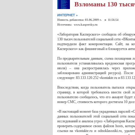
Взломаны 130 тысяч
»
ИНТЕРНЕТ
Новость добавлена: 03.06.2009 г. в 11:56:54
Источник: www.kaspersky.ru
«Лаборатория Касперского» сообщила об обнаруж
130 тысяч пользователей социальной сети «ВКонт
подтвердили факт компрометации. Сайт, на ко
Касперского» как фишинговый и блокируется ант
По предварительным данным, схема похищения лог
пользователя устанавливалась вредоносная прогр
июля) – она распространялась через приложе
заблокировано администрацией ресурса). Посл
следующее: 83.133.120.252 vkontakte.ru и 83.133.12
Впоследствии, когда пользователь пытался откр
страницу, в которой требовалось ввести свой 
пользователю сообщалось, что его аккаунт будет
номер СМС, стоимость которого достигала 10 долл
«В настоящий момент база украденных паролей «О
данных пользователей этой социальной сети пока
исследований и анализа угроз «Лаборатории Кас
проверить содержимое своих файлов hosts, которы
ссылки на vkontakte.ru и odnoklassniki.ru, уда