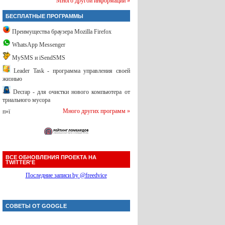
Много другой информации »
БЕСПЛАТНЫЕ ПРОГРАММЫ
Преимущества браузера Mozilla Firefox
WhatsApp Messenger
MySMS и iSendSMS
Leader Task - программа управления своей
жизнью
Decrap - для очистки нового компьютера от
триального мусора
Много других программ »
п»ї
ВСЕ ОБНОВЛЕНИЯ ПРОЕКТА НА
TWITTER'Е
Последние записи by @freedvice
СОВЕТЫ ОТ GOOGLE