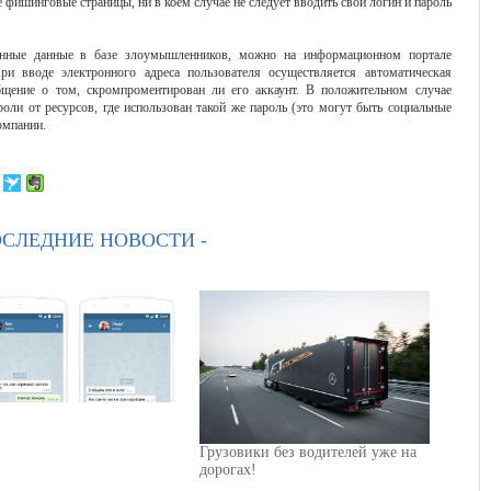
 фишинговые страницы, ни в коем случае не следует вводить свои логин и пароль
ионные данные в базе злоумышленников, можно на информационном портале
При вводе электронного адреса пользователя осуществляется автоматическая
общение о том, скромпроментирован ли его аккаунт. В положительном случае
оли от ресурсов, где использован такой же пароль (это могут быть социальные
компании.
ОСЛЕДНИЕ НОВОСТИ -
Грузовики без водителей уже на
дорогах!