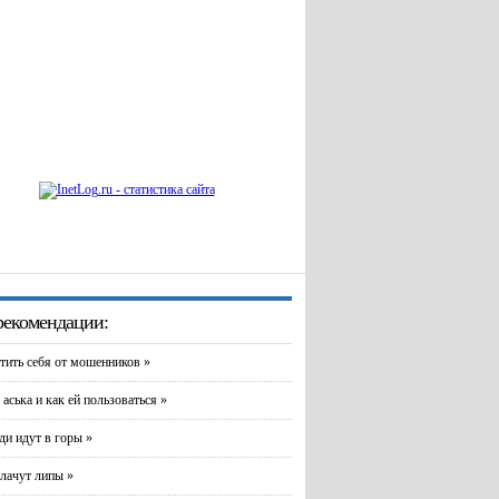
екомендации:
тить себя от мошенников »
 аська и как ей пользоваться »
и идут в горы »
лачут липы »