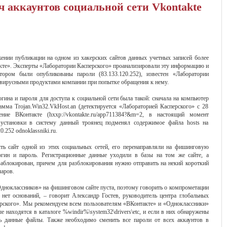
 аккаунтов социальной сети Vkontakte
ении публикации на одном из хакерских сайтов данных учетных записей более
акте». Эксперты «Лаборатории Касперского» проанализировали эту информацию и
тором были опубликованы пароли (83.133.120.252), известен «Лаборатории
ивирусными продуктами компании при попытке обращения к нему.
ина и пароля для доступа к социальной сети была такой: сначала на компьютер
амма Trojan.Win32.VkHost.an (детектируется «Лабораторией Касперского» с 28
ние ВКонтакте (hxxp://vkontakte.ru/app711384?&m=2, в настоящий момент
е установки в систему данный троянец подменял содержимое файла hosts на
0.252 odnoklassniki.ru.
ыть сайт одной из этих социальных сетей, его перенаправляли на фишинговую
логин и пароль. Регистрационные данные уходили в базы на том же сайте, а
 заблокирован, причем для разблокирования нужно отправить на некий короткий
аров.
дноклассников» на фишинговом сайте пуста, поэтому говорить о компрометации
 нет оснований, – говорит Александр Гостев, руководитель центра глобальных
перского». Мы рекомендуем всем пользователям «ВКонтакте» и «Одноклассники»
е находятся в каталоге %windir%\system32\drivers\etc, и если в них обнаружены
лить данные файлы. Также необходимо сменить все пароли от всех аккаунтов в