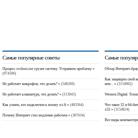
Самые популярные советы
Самые популяр
Процесс svchost.exe грузит систему. Устраняем проблему »
Обзор Интернет-брау
(974506)
Как защищать свой к
Не работает микрофон, что делать? »
(548269)
нем... »
(3154982)
Не работает клавиатура, что делать? »
(513043)
Western Digital. Техн
Как узнать, кто подключен к моему wi-fi »
(483564)
Что такое 32 и 64-би
x32 »
(3154824)
Почему Интернет стал медленно работать »
(387634)
Все виды компьютерн