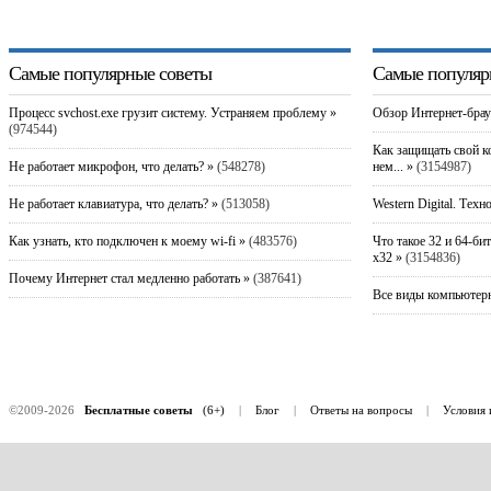
Самые популярные советы
Самые популяр
Процесс svchost.exe грузит систему. Устраняем проблему »
Обзор Интернет-брау
(974544)
Как защищать свой к
Не работает микрофон, что делать? »
(548278)
нем... »
(3154987)
Не работает клавиатура, что делать? »
(513058)
Western Digital. Техн
Как узнать, кто подключен к моему wi-fi »
(483576)
Что такое 32 и 64-би
x32 »
(3154836)
Почему Интернет стал медленно работать »
(387641)
Все виды компьютерн
©2009-2026
Бесплатные советы
(6+)
|
Блог
|
Ответы на вопросы
|
Условия 