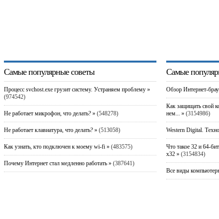
Самые популярные советы
Самые популяр
Процесс svchost.exe грузит систему. Устраняем проблему »
Обзор Интернет-брау
(974542)
Как защищать свой к
Не работает микрофон, что делать? »
(548278)
нем... »
(3154986)
Не работает клавиатура, что делать? »
(513058)
Western Digital. Техн
Как узнать, кто подключен к моему wi-fi »
(483575)
Что такое 32 и 64-би
x32 »
(3154834)
Почему Интернет стал медленно работать »
(387641)
Все виды компьютерн