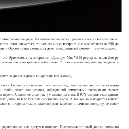
о интернет-провайдера. На сайтах большинства провайдеров есть инструкции по
очется этим заниматься, то вам его могут настроить (цена колеблется от 300 до
вания). Однако лучше сэкономить денег и настроить всё самому — это не сложно.
 это Эртелеком, с их интернетом «Дом.ру». Мне Wi-Fi роутер по акции Дом.ру
 установили и настроили его бесплатно!!! Есть всё-таки хорошие провайдеры в
тернет соединения (имею ввиду такие как Хамачи).
рбно :( Так как такой интернет работает посредством радиоволн, то и перехватить
. е. любой хакер или человек, обладающий примерными познаниями сможет
и пароли. Однако, не стоит так уж сильно пугаться. В 95% случаев ваши данные
лько дома, то и боятся вам собственно нечего. А так как зона покрытия вашего
ение со стороны тоже снижается (если, конечно, с вами по соседству не живёт
 предоставляют вам доступ в интернет. Предоставляют такой доступ компании