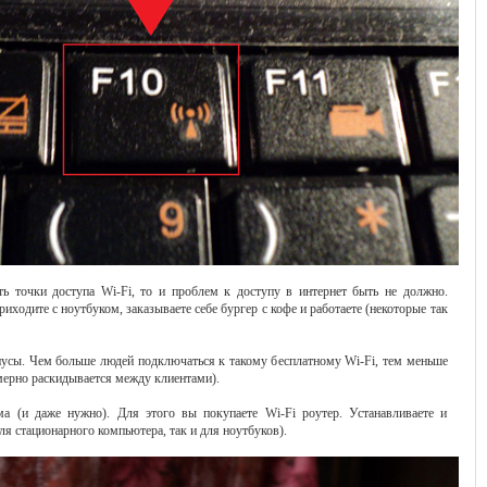
ь точки доступа Wi-Fi, то и проблем к доступу в интернет быть не должно.
ходите с ноутбуком, заказываете себе бургер с кофе и работаете (некоторые так
нусы. Чем больше людей подключаться к такому бесплатному Wi-Fi, тем меньше
омерно раскидывается между клиентами).
а (и даже нужно). Для этого вы покупаете Wi-Fi роутер. Устанавливаете и
для стационарного компьютера, так и для ноутбуков).