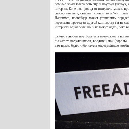
помимо компьютера есть ещё и ноутбук (нетбук, 
интернет. Конечно, провод от интернета можно пр
способ вам не доставляет хлопот, то и Wi-Fi вам
Например, провайдер может установить определ
переставив провод на другой компьютер вы не смо
интернету одновременно, и не могут ждать, пока в
Сейчас в любом ноутбуке есть возможность пользо
вы хотите подключиться, вводите ключ (пароль),
вам нужно будет либо нажать определённую комбин