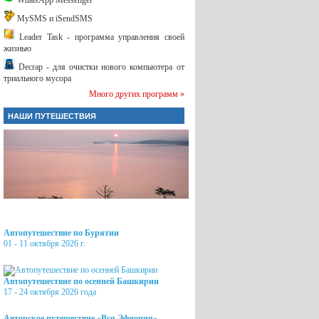
WhatsApp Messenger
MySMS и iSendSMS
Leader Task - программа управления своей
жизнью
Decrap - для очистки нового компьютера от
триального мусора
Много других программ »
НАШИ ПУТЕШЕСТВИЯ
Автопутешествие по Бурятии
01 - 11 октября 2026 г.
Автопутешествие по осенней Башкирии
17 - 24 октября 2026 года
Авторское путешествие «Вся Эфиопия»