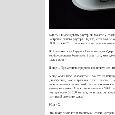
Купить или арендовать роутер вы можете у своег
настройке вашего роутера. Однако, если вам не х
5000 рублей!!!! ...в зависимости от города прожи
В Поволжье самый крупный интернет-провайдер —
вообще достался бесплатно. Более того, мне даже
наше время :)
И ещё.... При установке роутера отключите все ин
А ещё Wi-Fi легко «взломать»... Как это ни приско
(снифферить) такой траффик будет просто. Т
воспользоваться вашим Wi-Fi или перехватить ваш
никому не нужны. А если вы пользуетесь Wi-Fi то
роутера всего 30-200 метров, то и шанс на вторж
пытливый школьник-хакер).
3
G и 4
G
Это такие технологии мобильной связи, которые