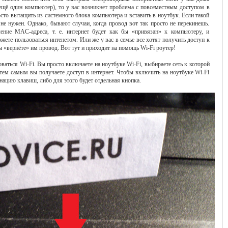
ещё один компьютер), то у вас возникнет проблема с повсеместным доступом в
осто вытащить из системного блока компьютера и вставить в ноутбук. Если такой
 не нужен. Однако, бывают случаи, когда провод вот так просто не перекинешь.
ение MAC-адреса, т. е. интернет будет как бы «привязан» к компьютеру, и
жете пользоваться интенетом. Или же у вас в семье все хотят получить доступ к
ы «вернёте» им провод. Вот тут и приходит на помощь Wi-Fi роутер!
ваться Wi-Fi. Вы просто включаете на ноутбуке Wi-Fi, выбираете сеть к которой
 тем самым вы получаете доступ в интернет. Чтобы включить на ноутбуке Wi-Fi
ацию клавиш, либо для этого будет отдельная кнопка.