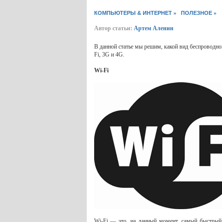
»
»
КОМПЬЮТЕРЫ & ИНТЕРНЕТ
ПОЛЕЗНОЕ
Автор статьи:
Артем Аленин
В данной статье мы решим, какой вид беcпроводно
Fi, 3G и 4G.
Wi-Fi
Wi-Fi — это, на данный момент, самый быстрый