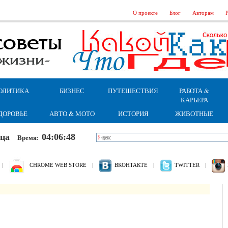
О проекте
Блог
Авторам
Р
ОЛИТИКА
БИЗНЕС
ПУТЕШЕСТВИЯ
РАБОТА &
КАРЬЕРА
ДОРОВЬЕ
АВТО & МОТО
ИСТОРИЯ
ЖИВОТНЫЕ
ница
04:06:49
Время:
|
CHROME WEB STORE
|
ВКОНТАКТЕ
|
TWITTER
|