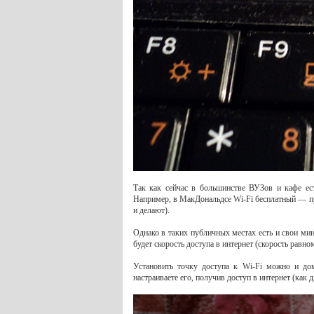
Так как сейчас в большинстве ВУЗов и кафе ест
Например, в МакДональдсе Wi-Fi бесплатный — при
и делают).
Однако в таких публичных местах есть и свои ми
будет скорость доступа в интернет (скорость равн
Установить точку доступа к Wi-Fi можно и дом
настраиваете его, получив доступ в интернет (как 