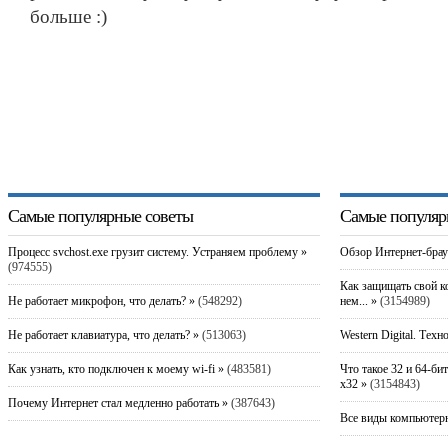
больше :)
Самые популярные советы
Самые популяр
Процесс svchost.exe грузит систему. Устраняем проблему »
Обзор Интернет-брау
(974555)
Как защищать свой к
Не работает микрофон, что делать? »
(548292)
нем... »
(3154989)
Не работает клавиатура, что делать? »
(513063)
Western Digital. Техн
Как узнать, кто подключен к моему wi-fi »
(483581)
Что такое 32 и 64-би
x32 »
(3154843)
Почему Интернет стал медленно работать »
(387643)
Все виды компьютерн