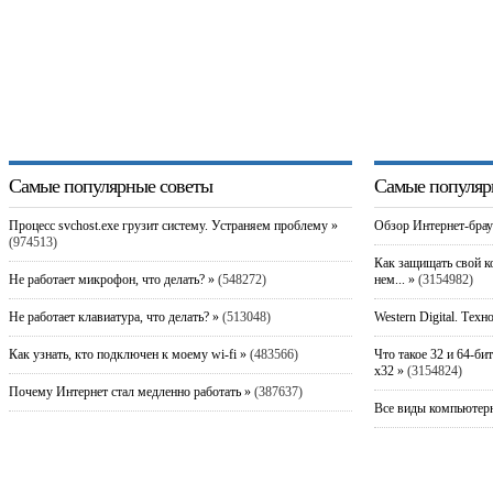
Самые популярные советы
Самые популяр
Процесс svchost.exe грузит систему. Устраняем проблему »
Обзор Интернет-брау
(974513)
Как защищать свой к
Не работает микрофон, что делать? »
(548272)
нем... »
(3154982)
Не работает клавиатура, что делать? »
(513048)
Western Digital. Техн
Как узнать, кто подключен к моему wi-fi »
(483566)
Что такое 32 и 64-би
x32 »
(3154824)
Почему Интернет стал медленно работать »
(387637)
Все виды компьютерн