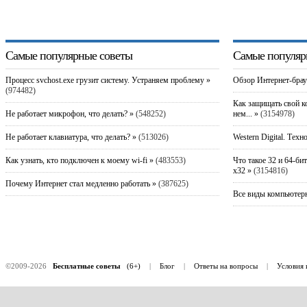
Самые популярные советы
Самые популяр
Процесс svchost.exe грузит систему. Устраняем проблему »
Обзор Интернет-брау
(974482)
Как защищать свой к
Не работает микрофон, что делать? »
(548252)
нем... »
(3154978)
Не работает клавиатура, что делать? »
(513026)
Western Digital. Техн
Как узнать, кто подключен к моему wi-fi »
(483553)
Что такое 32 и 64-би
x32 »
(3154816)
Почему Интернет стал медленно работать »
(387625)
Все виды компьютерн
©2009-2026
Бесплатные советы
(6+)
|
Блог
|
Ответы на вопросы
|
Условия 