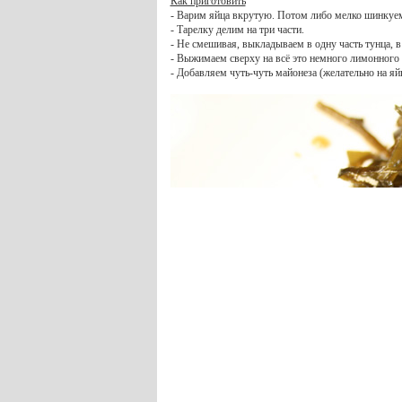
Как приготовить
- Варим яйца вкрутую. Потом либо мелко шинкуем,
- Тарелку делим на три части.
- Не смешивая, выкладываем в одну часть тунца, в
- Выжимаем сверху на всё это немного лимонного 
- Добавляем чуть-чуть майонеза (желательно на яй