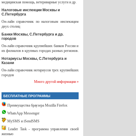
медицинская помощь, ветеринарные услуги и др.
Налоговые инспекции Москвы и
С.Петербурга
Он-лайн справочник по налоговым инспекицям
двух столиц
Банки Москвы, С.Петербурга и др.
городов
Он-лайн справочник крупнейших банков России и
их филиалов в крупных городах разных регионов.
Нотариусы Москвы, С.Петербурга и
Казани
Он-лайн справочник нотариусов трех крупнейших
городов
Много другой информации »
БЕСПЛАТНЫЕ ПРОГРАММЫ
Преимущества браузера Mozilla Firefox
WhatsApp Messenger
MySMS и iSendSMS
Leader Task - программа управления своей
жизнью