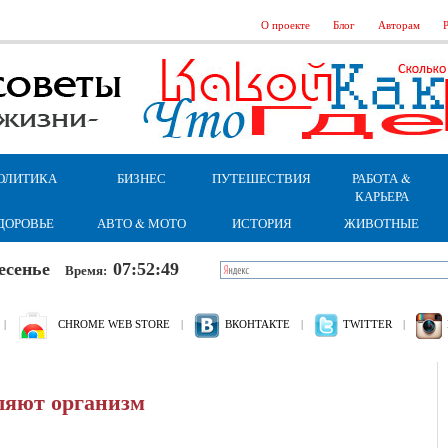
О проекте
Блог
Авторам
Р
ОЛИТИКА
БИЗНЕС
ПУТЕШЕСТВИЯ
РАБОТА &
КАРЬЕРА
ДОРОВЬЕ
АВТО & МОТО
ИСТОРИЯ
ЖИВОТНЫЕ
кресенье
07:52:51
Время:
|
CHROME WEB STORE
|
ВКОНТАКТЕ
|
TWITTER
|
ляют организм