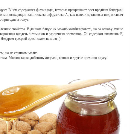
дукт. В нём содержатся фитонциды, которые прекращают рост вредных бактерий.
их моносахаридов как глюкоза и фруктоза. А, как известно, глюкоза подпитывает
о приводят в тонус.
полезные свойства. В данном блюде их можно комбинировать, но за основу лучше
невероятная кладезь витаминов и различных элементов. Он содержит витамины F,
к. Недаром грецкий орех похож на мозг :)
ем, но не слишком мелко.
ктам. Можно также добавить миндаль, кешью и другие орехи по вкусу.