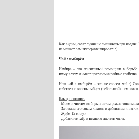
Как видим, салат лучше не смешивать при подаче.
не мешает вам экспериментировать :)
Чай с имбирём
Имбирь – это признанный помощник в борьбе 
иммунитету и имеет противомикробные свойства.
Наш чай с имбирём – это не совсем чай :) Ско
собственно корень имбиря (небольшой), немножко 
Как приготовить
- Моем и чистим имбирь, а затем режем тоненьким
- Заливаем его соком лимона и добавляем кипяток
- Ждём 15 минут.
- Добавляем мёд и немного листьев мяты.