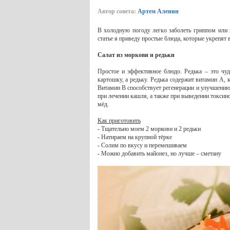
Автор совета:
Артем Аленин
В холодную погоду легко заболеть гриппом или 
статье я приведу простые блюда, которые укрепят
Салат из моркови и редьки
Простое и эффективное блюдо. Редька – это чуд
картошку, а редьку. Редька содержит витамин А, 
Витамин В способствует регенерации и улучшению 
при лечении кашля, а также при выведении токсин
мёд.
Как приготовить
- Тщательно моем 2 моркови и 2 редьки
- Натираем на крупной тёрке
- Солим по вкусу и перемешиваем
- Можно добавить майонез, но лучше – сметану