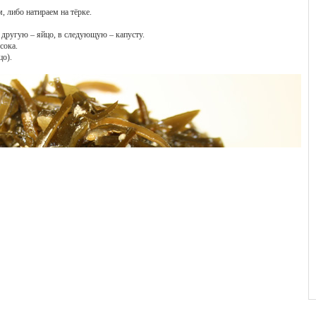
 либо натираем на тёрке.
 другую – яйцо, в следующую – капусту.
сока.
цо).