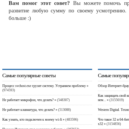
Вам помог этот совет?
Вы можете помочь про
развитие любую сумму по своему усмотрению. 
больше :)
Самые популярные советы
Самые популяр
Процесс svchost.exe грузит систему. Устраняем проблему »
Обзор Интернет-брау
(974593)
Как защищать свой к
Не работает микрофон, что делать? »
(548307)
нем... »
(3155019)
Не работает клавиатура, что делать? »
(513088)
Western Digital. Техн
Как узнать, кто подключен к моему wi-fi »
(483596)
Что такое 32 и 64-би
x32 »
(3154856)