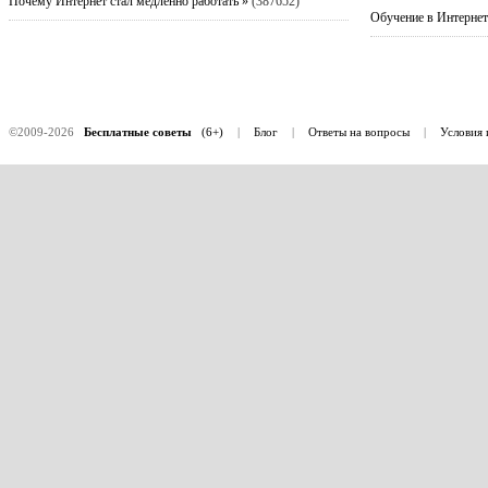
Почему Интернет стал медленно работать »
(387652)
Обучение в Интернет
©2009-2026
Бесплатные советы
(6+)
|
Блог
|
Ответы на вопросы
|
Условия 