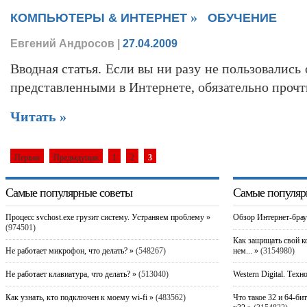
»
КОМПЬЮТЕРЫ & ИНТЕРНЕТ
ОБУЧЕНИЕ
Евгений Андросов
|
27.04.2009
Вводная статья. Если вы ни разу не пользовали
представленными в Интернете, обязательно прочт
Читать »
Первая
Предыдущая
1
2
3
Самые популярные советы
Самые популяр
Процесс svchost.exe грузит систему. Устраняем проблему »
Обзор Интернет-брау
(974501)
Как защищать свой к
Не работает микрофон, что делать? »
(548267)
нем... »
(3154980)
Не работает клавиатура, что делать? »
(513040)
Western Digital. Техн
Как узнать, кто подключен к моему wi-fi »
(483562)
Что такое 32 и 64-би