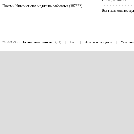
x32 »
(3154822)
Почему Интернет стал медленно работать »
(387632)
Все виды компьютерн
©2009-2026
Бесплатные советы
(6+)
|
Блог
|
Ответы на вопросы
|
Условия 