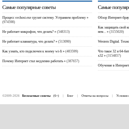
Самые популярные советы
Самые популяр
Процесс svchost.exe грузит систему. Устраняем проблему »
Обзор Интернет-брау
(974598)
Как защищать свой к
Не работает микрофон, что делать? »
(548313)
нем... »
(3155020)
Не работает клавиатура, что делать? »
(513090)
Western Digital. Техн
Как узнать, кто подключен к моему wi-fi »
(483599)
Что такое 32 и 64-би
x32 »
(3154857)
Почему Интернет стал медленно работать »
(387657)
Обучение в Интернет
©2009-2026
Бесплатные советы
(6+)
|
Блог
|
Ответы на вопросы
|
Условия 