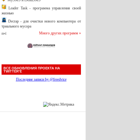
MySMS и iSendSMS
Leader Task - программа управления своей
жизнью
Decrap - для очистки нового компьютера от
триального мусора
Много других программ »
п»ї
ВСЕ ОБНОВЛЕНИЯ ПРОЕКТА НА
TWITTER'Е
Последние записи by @freedvice