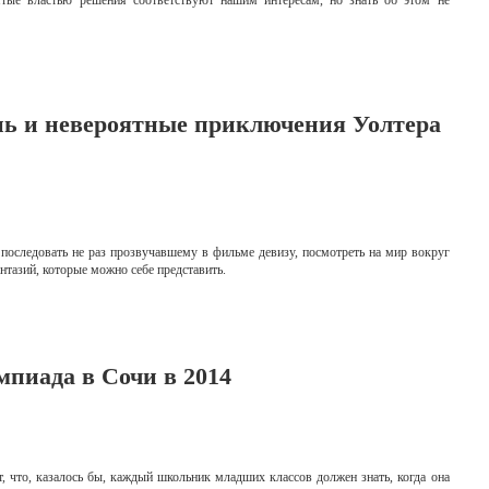
нятые властью решения соответствуют нашим интересам, но знать об этом не
нь и невероятные приключения Уолтера
последовать не раз прозвучавшему в фильме девизу, посмотреть на мир вокруг
антазий, которые можно себе представить.
мпиада в Сочи в 2014
 что, казалось бы, каждый школьник младших классов должен знать, когда она