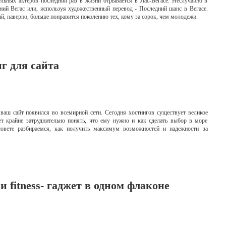
ельных актеров последний раз в жизни отрывается в Лас-Вегасе. Неслучайно в
ний Вегас или, используя художественный перевод - Последний шанс в Вегасе.
, наверно, больше понравится поколению тех, кому за сорок, чем молодежи.
г для сайта
 ваш сайт появился во всемирной сети. Сегодня хостингов существует великое
т крайне затруднительно понять, что ему нужно и как сделать выбор в море
овете разбираемся, как получить максимум возможностей и надежности за
- и fitness- гаджет в одном флаконе