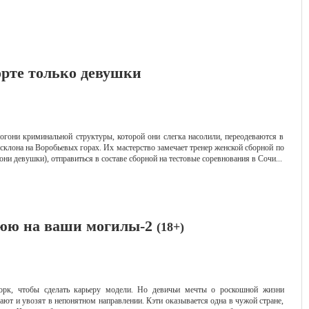
орте только девушки
огони криминальной структуры, которой они слегка насолили, переодеваются в
клона на Воробьевых горах. Их мастерство замечает тренер женской сборной по
они девушки), отправиться в составе сборной на тестовые соревнования в Сочи...
люю на ваши могилы-2
(18+)
орк, чтобы сделать карьеру модели. Но девичьи мечты о роскошной жизни
щают и увозят в непонятном направлении. Кэти оказывается одна в чужой стране,