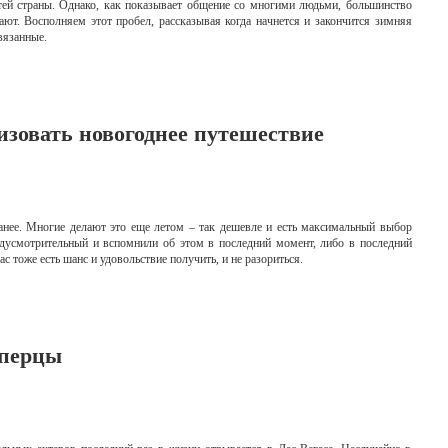
стей страны. Однако, как показывает общение со многими людьми, большинство
ют. Восполняем этот пробел, рассказывая когда начнется и закончится зимняя
вязанные.
изовать новогоднее путешествие
анее. Многие делают это еще летом – так дешевле и есть максимальный выбор
едусмотрительный и вспомнили об этом в последний момент, либо в последний
ас тоже есть шанс и удовольствие получить, и не разориться.
рперцы