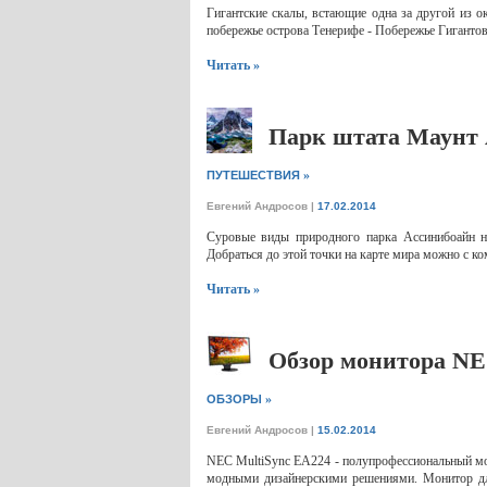
Гигантские скалы, встающие одна за другой из 
побережье острова Тенерифе - Побережье Гигантов
Читать »
Парк штата Маунт 
»
ПУТЕШЕСТВИЯ
Евгений Андросов
|
17.02.2014
Суровые виды природного парка Ассинибоайн н
Добраться до этой точки на карте мира можно с к
Читать »
Обзор монитора NE
»
ОБЗОРЫ
Евгений Андросов
|
15.02.2014
NEC MultiSync EA224 - полупрофессиональный мон
модными дизайнерскими решениями. Монитор дл