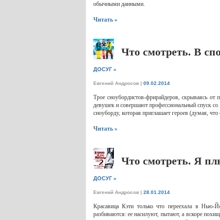
обычными данными.
Читать »
Что смотреть. В сп
»
ДОСУГ
Евгений Андросов
|
09.02.2014
Трое сноубордистов-фрирайдеров, скрываясь от п
девушек и совершают профессиональный спуск со с
сноуборду, которая приглашает героев (думая, что 
Читать »
Что смотреть. Я п
»
ДОСУГ
Евгений Андросов
|
28.01.2014
Красавица Кэти только что переехала в Нью-Й
разбиваются: ее насилуют, пытают, а вскоре похи