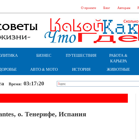
О проекте
Блог
Авторам
Р
ОЛИТИКА
БИЗНЕС
ПУТЕШЕСТВИЯ
РАБОТА &
КАРЬЕРА
ДОРОВЬЕ
АВТО & МОТО
ИСТОРИЯ
ЖИВОТНЫЕ
бота
03:17:21
Время:
antes, о. Тенерифе, Испания