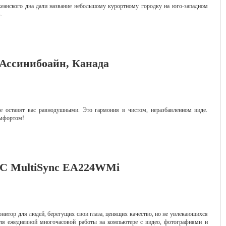
океанского дна дали название небольшому курортному городку на юго-западном
.
Ассинибоайн, Канада
е оставят вас равнодушными. Это гармония в чистом, неразбавленном виде.
омфортом!
C MultiSync EA224WMi
итор для людей, берегущих свои глаза, ценящих качество, но не увлекающихся
я ежедневной многочасовой работы на компьютере с видео, фотографиями и