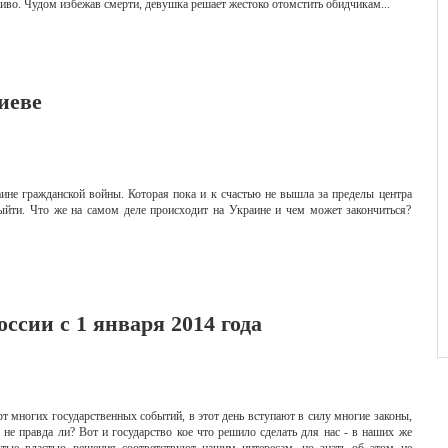
иво. Чудом избежав смерти, девушка решает жестоко отомстить обидчикам...
иеве
ине гражданской войны. Которая пока и к счастью не вышла за пределы центра
ыйти. Что же на самом деле происходит на Украине и чем может закончиться?
ссии с 1 января 2014 года
тарт многих государственных событий, в этот день вступают в силу многие законы,
 не правда ли? Вот и государство кое что решило сделать для нас - в наших же